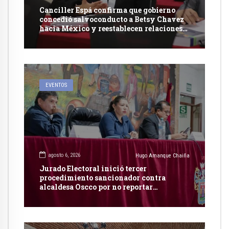
Canciller Espá confirma que gobierno
concedió salvoconducto a Betsy Chavez
hacia México y reestablecen relaciones
con dicho país
EVENTOS
agosto 6, 2026
Hugo Amanque Chaiña
Jurado Electoral inició tercer
procedimiento sancionador contra
alcaldesa Oscco por no reportar
publicidad estatal