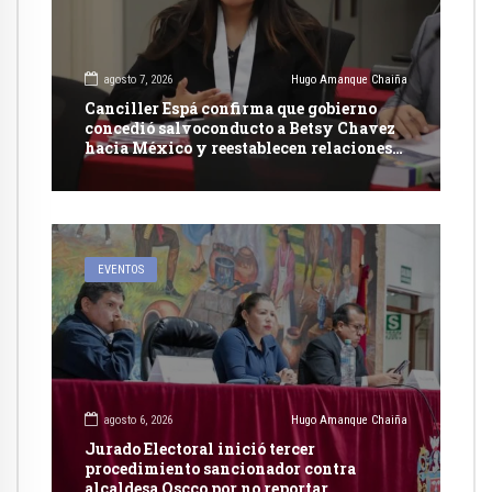
agosto 7, 2026
Hugo Amanque Chaiña
Canciller Espá confirma que gobierno
concedió salvoconducto a Betsy Chavez
hacia México y reestablecen relaciones
con dicho país
EVENTOS
agosto 6, 2026
Hugo Amanque Chaiña
Jurado Electoral inició tercer
procedimiento sancionador contra
alcaldesa Oscco por no reportar