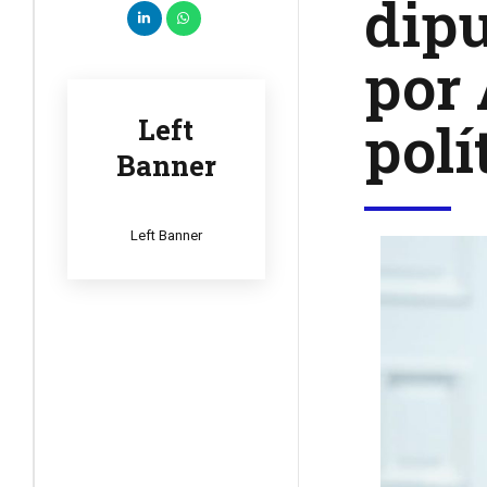
dipu
por 
polí
Left
Banner
Left Banner