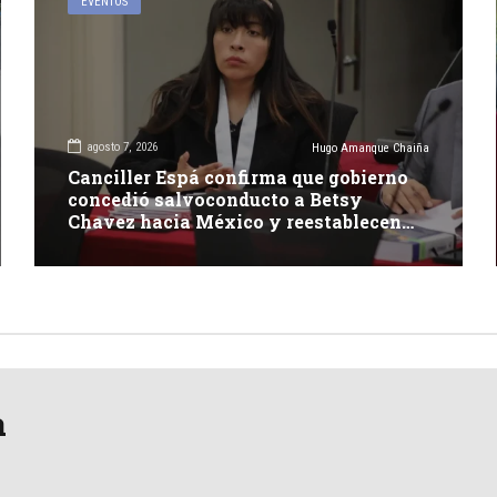
EVENTOS
agosto 7, 2026
Hugo Amanque Chaiña
Canciller Espá confirma que gobierno
concedió salvoconducto a Betsy
Chavez hacia México y reestablecen
relaciones con dicho país
a