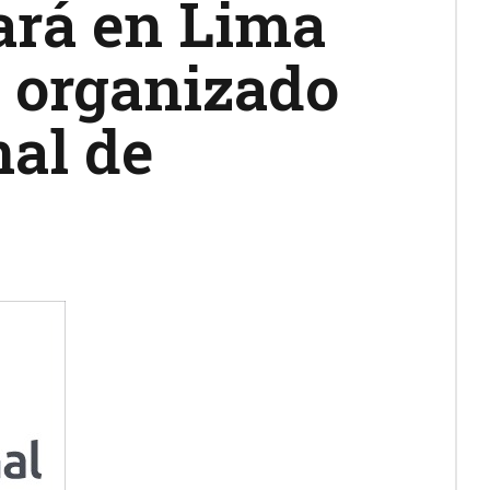
lará en Lima
e organizado
nal de