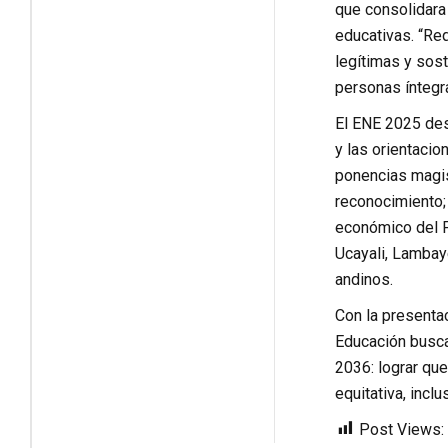
que consolidara
educativas. “Re
legítimas y sos
personas íntegr
El ENE 2025 des
y las orientacio
ponencias magist
reconocimiento; 
económico del P
Ucayali, Lambay
andinos.
Con la presenta
Educación busca
2036: lograr qu
equitativa, inclu
Post Views: