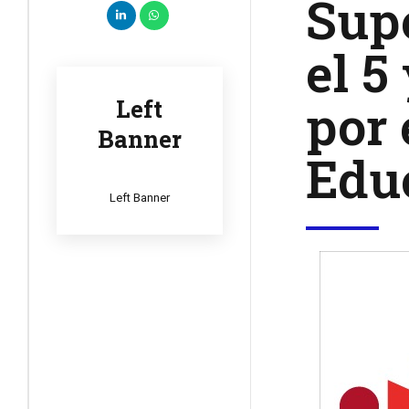
Supe
el 5
por 
Left
Banner
Edu
Left Banner