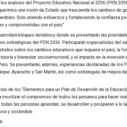
 los avances del Proyecto Educativo Nacional al 2036 (PEN 2036) 
querimos una visión de Estado que trascienda los cambios de go
tenibles. Solo uniendo esfuerzos y fortaleciendo la confianza p
as y comprometidas con el país”.
arrollará bloques temáticos donde se presentarán las prioridad
nes estratégicas del PEN 2036. Participarán especialistas del s
rales sobre los cambios educativos que requiere el país; la for
tutoría y bienestar socioemocional, y el impacto en la inversión
erú. Se presentarán, además, experiencias destacadas de los P
eque, Ayacucho y San Martín, así como estrategias de mejora d
ción de los “Elementos para un Plan de Desarrollo de la Educac
 movilizar el compromiso de todos los peruanos para hacer reali
e todas las personas aprendan, se desarrollen y prosperen a lo 
siva y sostenible.
6