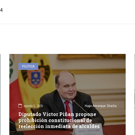
4
POLÍTICA
agosto 5, 2026
Hugo Amanque Chaiña
Diputado Victor Piñan propone
prohibición constitucional de
reelección inmediata de alcaldes