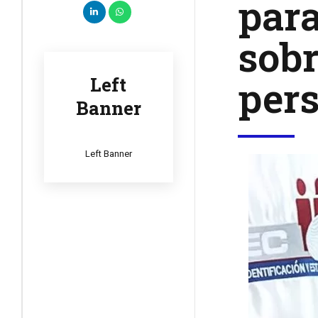
par
sobr
per
Left
Banner
Left Banner