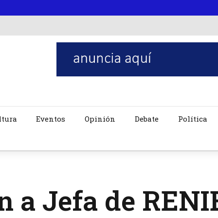
ltura
Eventos
Opinión
Debate
Política
n a Jefa de RENI