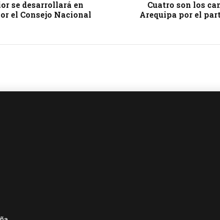
or se desarrollará en
Cuatro son los ca
or el Consejo Nacional
Arequipa por el par
iña