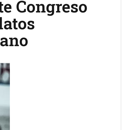
te Congreso
datos
dano