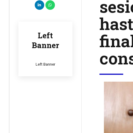
sesi
hast
fina
Left
Banner
cons
Left Banner