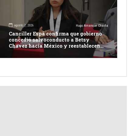
agosto 7, 2026
Hugo Amanque Chaiña
Canciller Espá confirma que gobierno
concedió salvoconducto a Betsy
Chavez hacia México y reestablecen
relaciones con dicho país