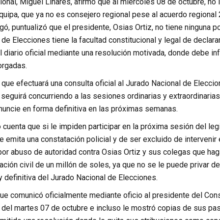
ional, Miguel Linares, afirmó que al miércoles 08 de octubre, no
quipa, que ya no es consejero regional pese al acuerdo regiona
ó, puntualizó que el presidente, Osias Ortiz, no tiene ninguna pot
de Elecciones tiene la facultad constitucional y legal de declarar
l diario oficial mediante una resolución motivada, donde debe inf
orgadas.
 que efectuará una consulta oficial al Jurado Nacional de Elecci
e seguirá concurriendo a las sesiones ordinarias y extraordinari
nuncie en forma definitiva en las próximas semanas.
o cuenta que si le impiden participar en la próxima sesión del legi
e emita una constatación policial y de ser excluido de interveni
por abuso de autoridad contra Osias Ortiz y sus colegas que ha
ación civil de un millón de soles, ya que no se le puede privar d
 y definitiva del Jurado Nacional de Elecciones.
 que comunicó oficialmente mediante oficio al presidente del Cons
 del martes 07 de octubre e incluso le mostró copias de sus pasa