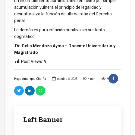
un incumplimiento administrativo en delito por simple
acumulación vulnera el principio de legalidad y
desnaturaliza la función de ultima ratio del Derecho
penal.
Lo demás es pura inflación punitiva sin sustento
dogmático.
Dr. Celis Mendoza Ayma – Docente Universitario y
Magistrado
Post Views:
9
Hugo Amanque Chaiña
octubre 8, 2025
4
min
9
Left Banner