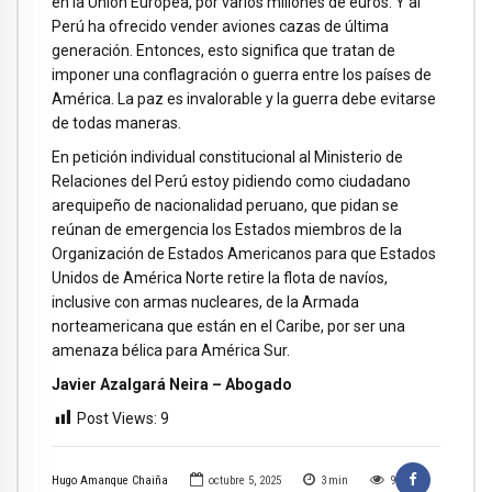
en la Unión Europea, por varios millones de euros. Y al
Perú ha ofrecido vender aviones cazas de última
generación. Entonces, esto significa que tratan de
imponer una conflagración o guerra entre los países de
América. La paz es invalorable y la guerra debe evitarse
de todas maneras.
En petición individual constitucional al Ministerio de
Relaciones del Perú estoy pidiendo como ciudadano
arequipeño de nacionalidad peruano, que pidan se
reúnan de emergencia los Estados miembros de la
Organización de Estados Americanos para que Estados
Unidos de América Norte retire la flota de navíos,
inclusive con armas nucleares, de la Armada
norteamericana que están en el Caribe, por ser una
amenaza bélica para América Sur.
Javier Azalgará Neira – Abogado
Post Views:
9
Hugo Amanque Chaiña
octubre 5, 2025
3
min
9