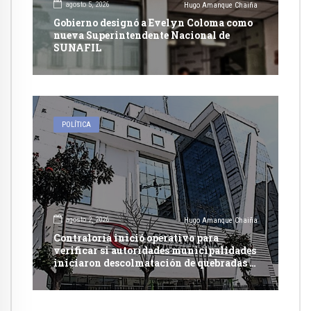
agosto 5, 2026
Hugo Amanque Chaiña
Gobierno designó a Evelyn Coloma como
nueva Superintendente Nacional de
SUNAFIL
POLÍTICA
agosto 2, 2026
Hugo Amanque Chaiña
Contraloría inició operativo para
verificar si autoridades municipalidades
iniciaron descolmatación de quebradas y
ríos ante Fenómeno del Niño