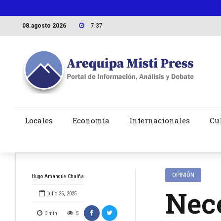
08.agosto 2026
7:37
Locales
Economía
Internacionales
Cu
OPINIÓN
Hugo Amanque Chaiña
Nece
julio 25, 2025
3
min
5