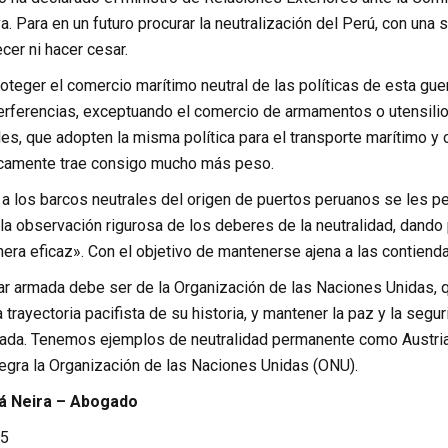
va. Para en un futuro procurar la neutralización del Perú, con una
cer ni hacer cesar.
roteger el comercio marítimo neutral de las políticas de esta gu
erferencias, exceptuando el comercio de armamentos o utensilios
es, que adopten la misma política para el transporte marítimo y c
icamente trae consigo mucho más peso.
a los barcos neutrales del origen de puertos peruanos se les p
la observación rigurosa de los deberes de la neutralidad, dando
ra eficaz». Con el objetivo de mantenerse ajena a las contiendas 
tar armada debe ser de la Organización de las Naciones Unidas, 
a trayectoria pacifista de su historia, y mantener la paz y la segu
ada. Tenemos ejemplos de neutralidad permanente como Austria e
tegra la Organización de las Naciones Unidas (ONU).
á Neira – Abogado
5