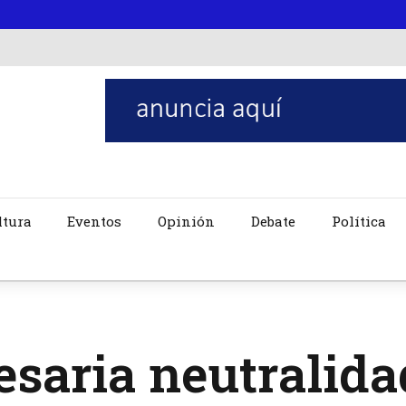
ltura
Eventos
Opinión
Debate
Política
saria neutralida