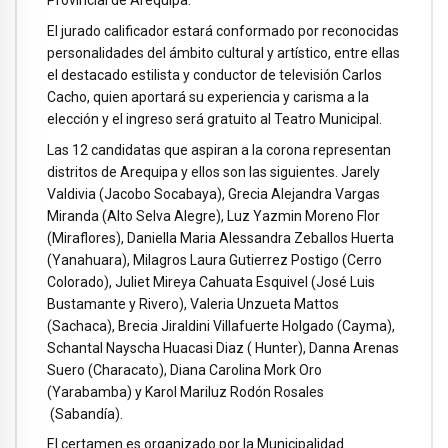
Provincial de Arequipa.
El jurado calificador estará conformado por reconocidas
personalidades del ámbito cultural y artístico, entre ellas
el destacado estilista y conductor de televisión Carlos
Cacho, quien aportará su experiencia y carisma a la
elección y el ingreso será gratuito al Teatro Municipal.
Las 12 candidatas que aspiran a la corona representan
distritos de Arequipa y ellos son las siguientes. Jarely
Valdivia (Jacobo Socabaya), Grecia Alejandra Vargas
Miranda (Alto Selva Alegre), Luz Yazmin Moreno Flor
(Miraflores), Daniella Maria Alessandra Zeballos Huerta
(Yanahuara), Milagros Laura Gutierrez Postigo (Cerro
Colorado), Juliet Mireya Cahuata Esquivel (José Luis
Bustamante y Rivero), Valeria Unzueta Mattos
(Sachaca), Brecia Jiraldini Villafuerte Holgado (Cayma),
Schantal Nayscha Huacasi Diaz ( Hunter), Danna Arenas
Suero (Characato), Diana Carolina Mork Oro
(Yarabamba) y Karol Mariluz Rodón Rosales
(Sabandía).
El certamen es organizado por la Municipalidad