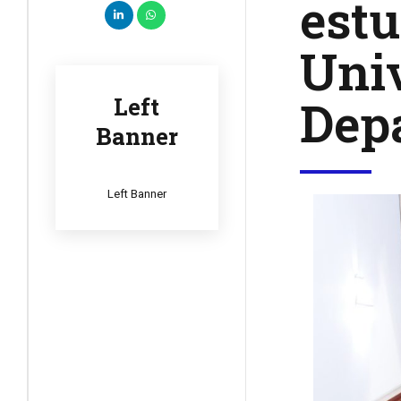
estu
Univ
Dep
Left
Banner
Left Banner