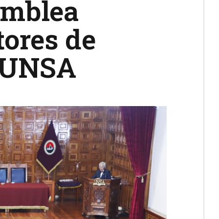
amblea
tores de
a UNSA