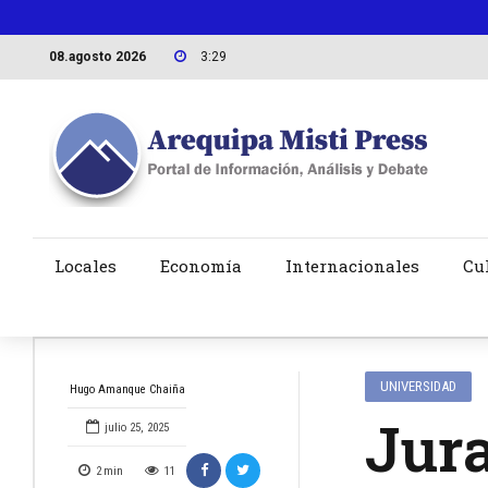
08.agosto 2026
3:29
Locales
Economía
Internacionales
Cu
UNIVERSIDAD
Hugo Amanque Chaiña
Jur
julio 25, 2025
2
min
11