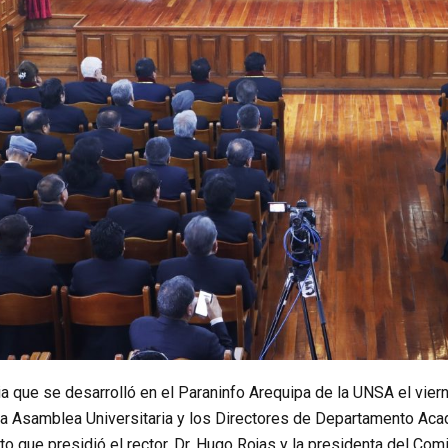
 que se desarrolló en el Paraninfo Arequipa de la UNSA el viern
la Asamblea Universitaria y los Directores de Departamento Aca
to que presidió el rector, Dr. Hugo Rojas y la presidenta del Comit