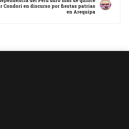
ndependencia del Perú duro más de quince
r Condori en discurso por fiestas patrias
en Arequipa