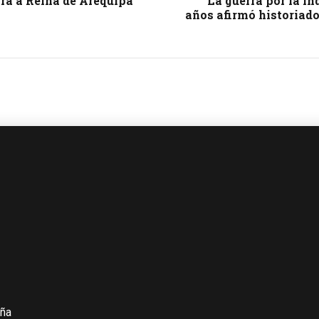
girá a Reina de Arequipa
La guerra por la i
años afirmó historiado
iña