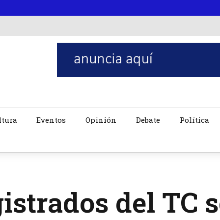
ltura
Eventos
Opinión
Debate
Política
strados del TC 