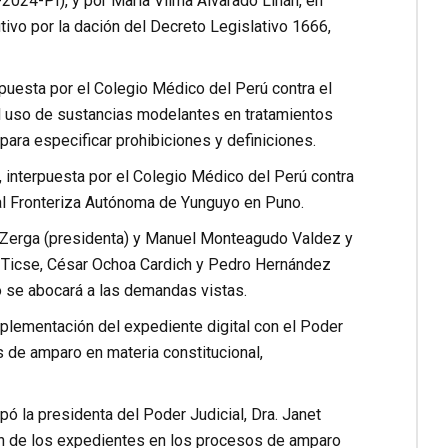
024-PI), y por María Vilma Alvarado Liñán, en
ivo por la dación del Decreto Legislativo 1666,
puesta por el Colegio Médico del Perú contra el
el uso de sustancias modelantes en tratamientos
ara especificar prohibiciones y definiciones.
 interpuesta por el Colegio Médico del Perú contra
onal Fronteriza Autónoma de Yunguyo en Puno.
o Zerga (presidenta) y Manuel Monteagudo Valdez y
z Ticse, César Ochoa Cardich y Pedro Hernández
o se abocará a las demandas vistas.
implementación del expediente digital con el Poder
s de amparo en materia constitucional,
ó la presidenta del Poder Judicial, Dra. Janet
ación de los expedientes en los procesos de amparo