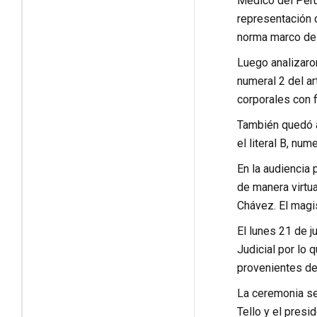
Médico del Perú
representación 
norma marco de 
Luego analizaro
numeral 2 del a
corporales con f
También quedó a
el literal B, nu
En la audiencia
de manera virtu
Chávez. El magi
El lunes 21 de j
Judicial por lo 
provenientes de 
La ceremonia se 
Tello y el presi