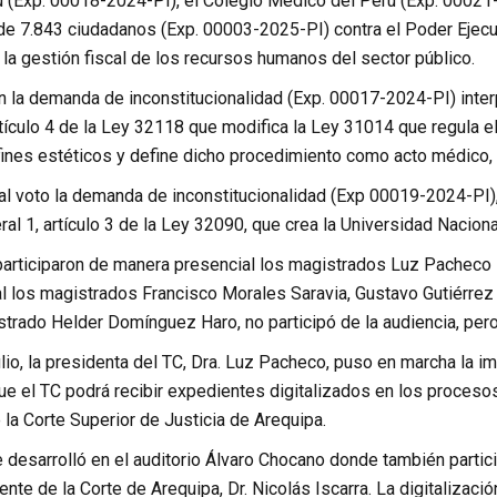
 (Exp. 00018-2024-PI), el Colegio Médico del Perú (Exp. 00021-2
de 7.843 ciudadanos (Exp. 00003-2025-PI) contra el Poder Ejecut
la gestión fiscal de los recursos humanos del sector público.
n la demanda de inconstitucionalidad (Exp. 00017-2024-PI) inter
rtículo 4 de la Ley 32118 que modifica la Ley 31014 que regula 
ines estéticos y define dicho procedimiento como acto médico, p
l voto la demanda de inconstitucionalidad (Exp 00019-2024-PI),
meral 1, artículo 3 de la Ley 32090, que crea la Universidad Naci
 participaron de manera presencial los magistrados Luz Pachec
al los magistrados Francisco Morales Saravia, Gustavo Gutiérre
strado Helder Domínguez Haro, no participó de la audiencia, per
ulio, la presidenta del TC, Dra. Luz Pacheco, puso en marcha la 
que el TC podrá recibir expedientes digitalizados en los proceso
la Corte Superior de Justicia de Arequipa.
desarrolló en el auditorio Álvaro Chocano donde también particip
dente de la Corte de Arequipa, Dr. Nicolás Iscarra. La digitaliz