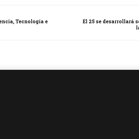
encia, Tecnología e
El 25 se desarrollará 
l