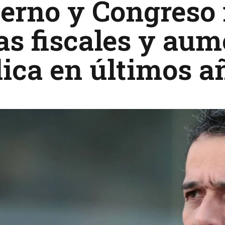
ierno y Congreso
as fiscales y au
ica en últimos a