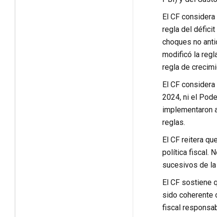
El CF considera 
regla del défici
choques no antic
modificó la regla
regla de crecimi
El CF considera 
2024, ni el Pode
implementaron ac
reglas.
El CF reitera qu
política fiscal
sucesivos de la 
El CF sostiene q
sido coherente c
fiscal responsa