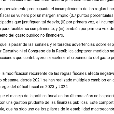
especialmente preocupante el incumplimiento de las reglas fisca
t fiscal se vulneró por un margen amplio (0,7 puntos porcentuales
ipados que justifiquen tal desvío; (ii) por primera vez, el incum
 para facilitar su cumplimiento; y (iii) también por primera vez de
ento del gasto público no financiero.
que, a pesar de las señales y reiteradas advertencias sobre el p
r Ejecutivo ni el Congreso de la República adoptaron medidas nece
ciones que contribuyeron a acelerar el crecimiento del gasto pú
e la modificación recurrente de las reglas fiscales afecta negativa
. No obstante, desde 2021 se han realizado múltiples cambios e
regla del déficit fiscal en 2023 y 2024.
ue el manejo de la política fiscal en los últimos años no ha prior
on una gestión prudente de las finanzas públicas. Este comportam
ble, que ha sido uno de los pilares de la estabilidad macroecon