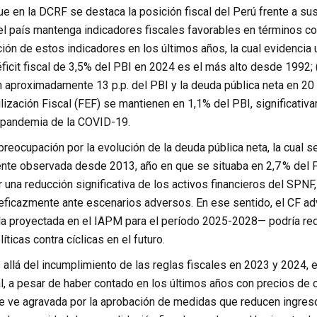
e en la DCRF se destaca la posición fiscal del Perú frente a sus
el país mantenga indicadores fiscales favorables en términos co
ción de estos indicadores en los últimos años, la cual evidencia
 déficit fiscal de 3,5% del PBI en 2024 es el más alto desde 1992;
aproximadamente 13 p.p. del PBI y la deuda pública neta en 20 p.p
ización Fiscal (FEF) se mantienen en 1,1% del PBI, significativ
a pandemia de la COVID-19.
 preocupación por la evolución de la deuda pública neta, la cual 
ente observada desde 2013, año en que se situaba en 2,7 % del 
na reducción significativa de los activos financieros del SPNF, l
eficazmente ante escenarios adversos. En ese sentido, el CF ad
a proyectada en el IAPM para el período 2025-2028— podría reduc
íticas contra cíclicas en el futuro.
allá del incumplimiento de las reglas fiscales en 2023 y 2024, 
al, a pesar de haber contado en los últimos años con precios de
se ve agravada por la aprobación de medidas que reducen ingreso