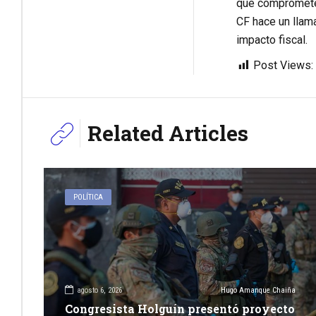
que compromete l
CF hace un llama
impacto fiscal.
Post Views:
Related Articles
POLÍTICA
agosto 6, 2026
Hugo Amanque Chaiña
Congresista Holguín presentó proyecto