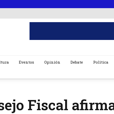
ltura
Eventos
Opinión
Debate
Política
ejo Fiscal afirm