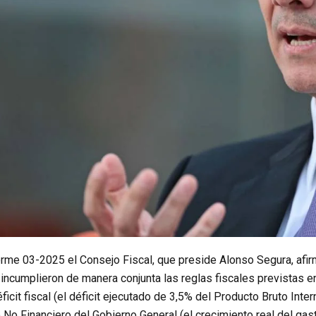
orme 03-2025 el Consejo Fiscal, que preside Alonso Segura, afir
 incumplieron de manera conjunta las reglas fiscales previstas 
éficit fiscal (el déficit ejecutado de 3,5% del Producto Bruto Inte
 No Financiero del Gobierno General (el crecimiento real del gast