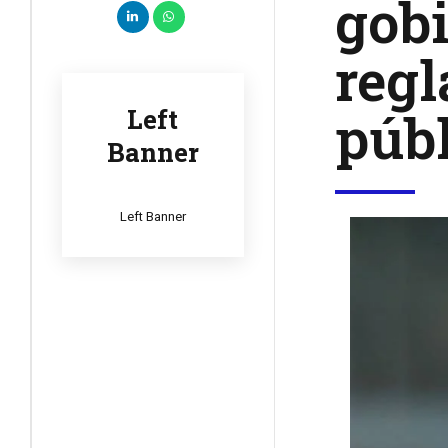
gob
regl
públ
Left
Banner
Left Banner