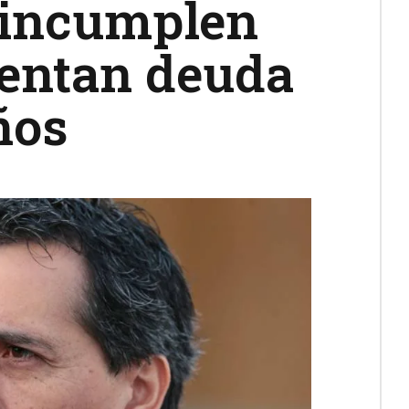
 incumplen
mentan deuda
ños