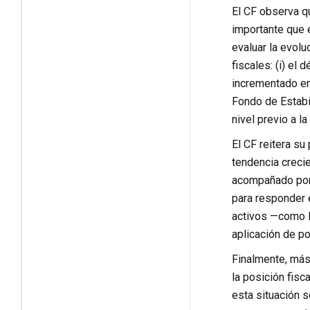
El CF observa qu
importante que 
evaluar la evolu
fiscales: (i) el
incrementado en 
Fondo de Estabil
nivel previo a l
El CF reitera su
tendencia creci
acompañado por u
para responder 
activos —como l
aplicación de pol
Finalmente, más 
la posición fisc
esta situación 