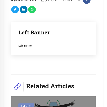
Hugo Amanque Chaiña
julio 4, 2025
8
min
3
Left Banner
Left Banner
Related Articles
EVENTOS