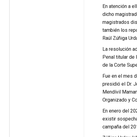
En atención a el
dicho magistrad
magistrados dis
también los repo
Raúl Zúñiga Urda
La resolución a
Penal titular de
de la Corte Supe
Fue en el mes d
presidió el Dr.
Mendívil Mamani
Organizado y Co
En enero del 202
existir sospecha
campaña del 2011