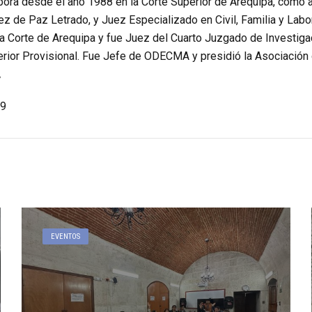
bora desde el año 1988 en la Corte Superior de Arequipa, como aux
uez de Paz Letrado, y Juez Especializado en Civil, Familia y Lab
 la Corte de Arequipa y fue Juez del Cuarto Juzgado de Investig
ior Provisional. Fue Jefe de ODECMA y presidió la Asociación 
V
9
EVENTOS