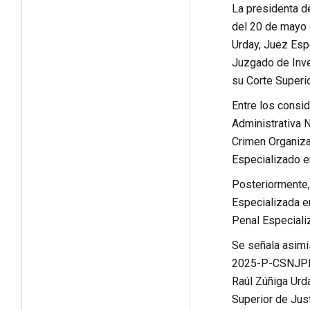
La presidenta de
del 20 de mayo d
Urday, Juez Espe
Juzgado de Inves
su Corte Superio
Entre los consid
Administrativa 
Crimen Organizad
Especializado e
Posteriormente,
Especializada e
Penal Especiali
Se señala asimi
2025-P-CSNJPE-P
Raúl Zúñiga Urda
Superior de Just