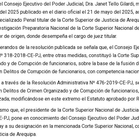
l Consejo Ejecutivo del Poder Judicial, Dra. Janet Tello Gilard
el 2025 publicado en el diario oficial el 21 de mayo del 2025, a
cializado Penal titular de la Corte Superior de Justicia de Are
tigación Preparatoria Nacional de la Corte Superior Nacional de
r de origen, donde desempeña el cargo de juez titular.
erandos de la resolución publicada se señala que, el Consejo Ej
Nº 318-2018-CE-PJ, entre otras medidas, constituyó la Corte Supe
o y de Corrupción de funcionarios, sobre la base de la fusión d
n Delitos de Corrupción de funcionarios, con competencia nacion
 a través de la Resolución Administrativa Nº 476-2019-CE-PJ, se
n Delitos de Crimen Organizado y de Corrupción de funcionarios,
zada; modificándose en este extremo el Estatuto aprobado por 
smo que, el presidente de la Corte Superior Nacional de Justici
J, pone en conocimiento del Consejo Ejecutivo del Poder Judici
y a su designación en la mencionada Corte Superior Nacional, con 
icia de Arequipa.