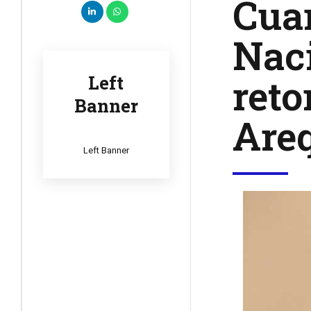
Cuar
Naci
reto
Left
Banner
Are
Left Banner