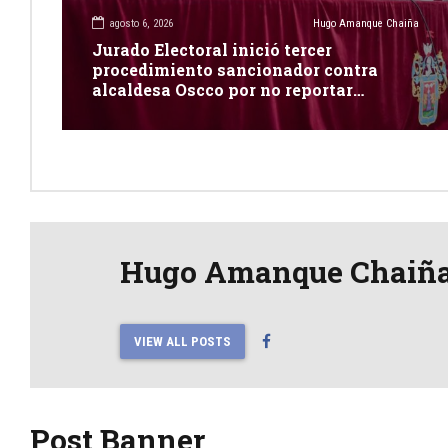
agosto 6, 2026
Hugo Amanque Chaiña
Jurado Electoral inició tercer
procedimiento sancionador contra
alcaldesa Oscco por no reportar
publicidad estatal
Hugo Amanque Chaiñ
VIEW ALL POSTS
Post Banner