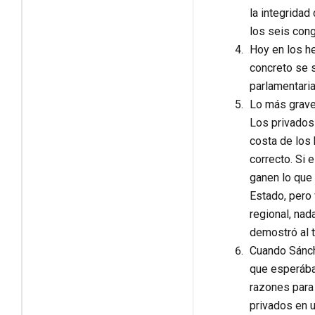
la integridad
los seis con
Hoy en los he
concreto se s
parlamentaria
Lo más grave.
Los privados 
costa de los 
correcto. Si 
ganen lo que 
Estado, pero 
regional, nad
demostró al t
Cuando Sánche
que esperábam
razones para 
privados en u