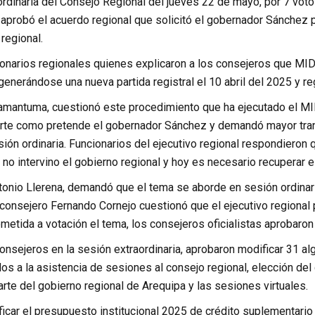
rdinaria del Consejo Regional del jueves 22 de mayo, por 7 votos
 aprobó el acuerdo regional que solicitó el gobernador Sánchez 
 regional.
ionarios regionales quienes explicaron a los consejeros que MI
 generándose una nueva partida registral el 10 abril del 2025 y r
amantuma, cuestionó este procedimiento que ha ejecutado el MID
arte como pretende el gobernador Sánchez y demandó mayor tra
sión ordinaria. Funcionarios del ejecutivo regional respondiero
o intervino el gobierno regional y hoy es necesario recuperar e
tonio Llerena, demandó que el tema se aborde en sesión ordinari
 consejero Fernando Cornejo cuestionó que el ejecutivo regional
etida a votación el tema, los consejeros oficialistas aprobaron
nsejeros en la sesión extraordinaria, aprobaron modificar 31 al
dos a la asistencia de sesiones al consejo regional, elección del d
te del gobierno regional de Arequipa y las sesiones virtuales.
icar el presupuesto institucional 2025 de crédito suplementario