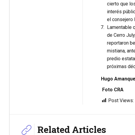
cierto que lo
interés públi
el consejero 
Lamentable qu
de Cerro July
reportaron be
mistiana, ant
predio estata
próximas déca
Hugo Amanque 
Foto CRA
Post Views:
Related Articles