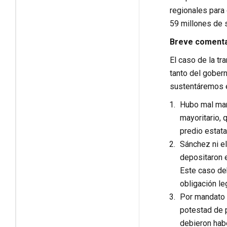
regionales para
59 millones de 
Breve comentar
El caso de la tr
tanto del gober
sustentáremos e
Hubo mal man
mayoritario, 
predio estata
Sánchez ni el
depositaron e
Este caso deb
obligación le
Por mandato c
potestad de p
debieron habe