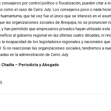
s consejeros por control político o fiscalización, pueden citar a l
co como el caso de Cerro July. Los consejeros poco o nada hicie
Huamantuma, que tal vez fue el único que se interesó en el asunt
e las organizaciones sociales de Arequipa, no se pronuncien ni 
, y han permitido que empresarios privados hayan utilizado este
neficio al gobierno regional en las últimas cuatro décadas, ni r
e la incapacidad de los legisladores regionales y nacionales que
l. Si no reaccionan las organizaciones sociales, tendremos a n
das en la administración de Cerro July.
Chaiña – Periodista y Abogado
5