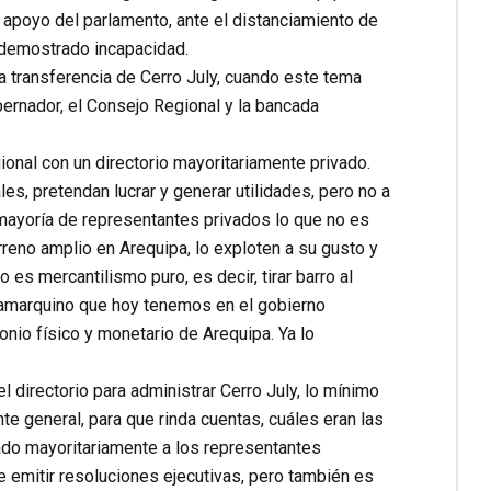
l apoyo del parlamento, ante el distanciamiento de
 demostrado incapacidad.
a transferencia de Cerro July, cuando este tema
bernador, el Consejo Regional y la bancada
onal con un directorio mayoritariamente privado.
es, pretendan lucrar y generar utilidades, pero no a
 mayoría de representantes privados lo que no es
erreno amplio en Arequipa, lo exploten a su gusto y
es mercantilismo puro, es decir, tirar barro al
ajamarquino que hoy tenemos en el gobierno
onio físico y monetario de Arequipa. Ya lo
 directorio para administrar Cerro July, lo mínimo
e general, para que rinda cuentas, cuáles eran las
nado mayoritariamente a los representantes
de emitir resoluciones ejecutivas, pero también es