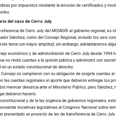
 obras por impuestos mediante la emisión de certificados y mod
soles.
io del caso de Cerro July.
ansferencia de Cerro July del MIDAGRI al gobierno regional, es o
nador Sánchez, como del Consejo Regional, incluido los seis con
ste tema con mayor amplitud, sin embargo, adelantaremos algu
ejo económico y de administración de Cerro July desde 1994 has
que no rindió cuentas a la opinión pública y administró con secr
l en un estado constitucional de derecho.
 Consejo no cumplieron con su obligación de exigirle cuentas al 
n las cuentas regionales el aporte que debieron entregar los p
ió merecer denuncia ante el Ministerio Público, pero Sánchez, n
gal debieron hacerlo.
onstitucional y de la ley orgánica de gobiernos regionales, estos
resentar iniciativas legislativas al Congreso Nacional sobre tema
r presentado un proyecto de ley de transferencia de Cerro July