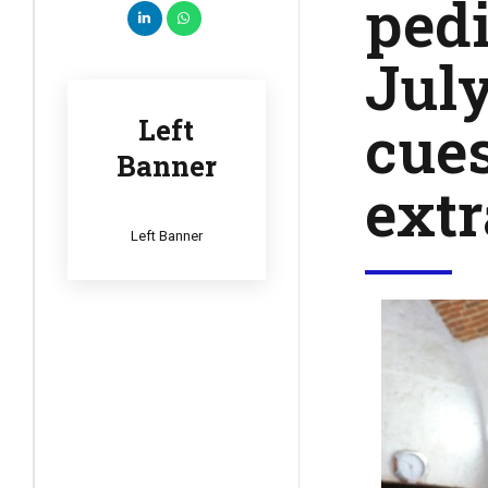
pedi
Jul
cues
Left
Banner
extr
Left Banner