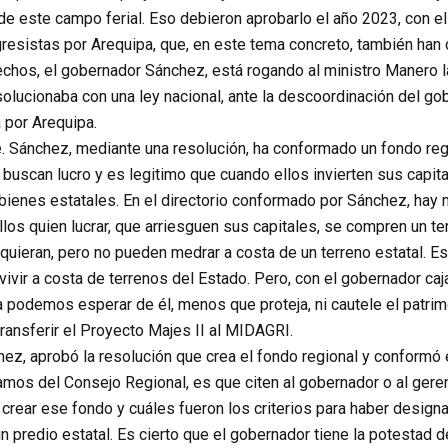
 de este campo ferial. Eso debieron aprobarlo el año 2023, con e
gresistas por Arequipa, que, en este tema concreto, también han
chos, el gobernador Sánchez, está rogando al ministro Manero l
olucionaba con una ley nacional, ante la descoordinación del go
 por Arequipa.
 Sánchez, mediante una resolución, ha conformado un fondo regi
buscan lucro y es legitimo que cuando ellos invierten sus capital
bienes estatales. En el directorio conformado por Sánchez, hay
ellos quien lucrar, que arriesguen sus capitales, se compren un t
quieran, pero no pueden medrar a costa de un terreno estatal. Eso 
vivir a costa de terrenos del Estado. Pero, con el gobernador c
a podemos esperar de él, menos que proteja, ni cautele el patrim
ransferir el Proyecto Majes II al MIDAGRI.
z, aprobó la resolución que crea el fondo regional y conformó el
os del Consejo Regional, es que citen al gobernador o al gerent
crear ese fondo y cuáles fueron los criterios para haber desig
n predio estatal. Es cierto que el gobernador tiene la potestad 