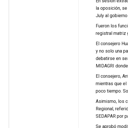
En sesión extrao
la oposición, se
July al gobierno
Fueron los func
registral matriz
El consejero Hu
y no solo una p
debatirse en se
MIDAGRI donde n
El consejero, An
mientras que el
poco tiempo. Som
Asimismo, los co
Regional, referi
SEDAPAR por par
Se aprobó modif