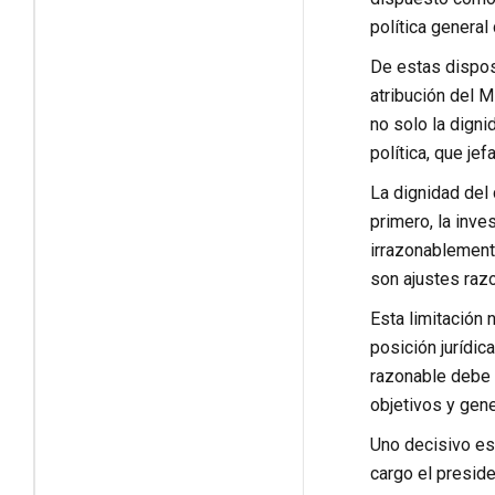
política general 
De estas disposi
atribución del M
no solo la dign
política, que je
La dignidad del 
primero, la inve
irrazonablement
son ajustes razo
Esta limitación 
posición jurídic
razonable debe s
objetivos y gene
Uno decisivo es 
cargo el preside