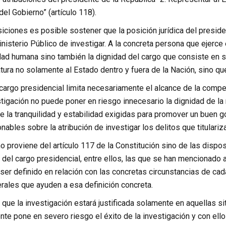
del Gobierno” (artículo 118).
ciones es posible sostener que la posición jurídica del presiden
inisterio Público de investigar. A la concreta persona que ejerc
idad humana sino también la dignidad del cargo que consiste en 
fatura no solamente al Estado dentro y fuera de la Nación, sino qu
cargo presidencial limita necesariamente el alcance de la compet
stigación no puede poner en riesgo innecesario la dignidad de la
e la tranquilidad y estabilidad exigidas para promover un buen 
nables sobre la atribución de investigar los delitos que titulariza
no proviene del artículo 117 de la Constitución sino de las dispo
a del cargo presidencial, entre ellos, las que se han mencionado at
er definido en relación con las concretas circunstancias de cada
rales que ayuden a esa definición concreta.
que la investigación estará justificada solamente en aquellas s
nte pone en severo riesgo el éxito de la investigación y con ell