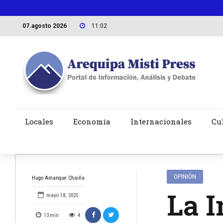
07.agosto 2026
11:02
Locales
Economía
Internacionales
Cu
OPINIÓN
Hugo Amanque Chaiña
La 
mayo 18, 2025
13
min
4