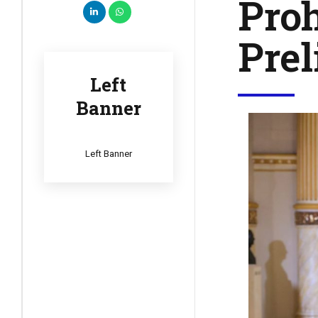
Proh
Pre
Left
Banner
Left Banner