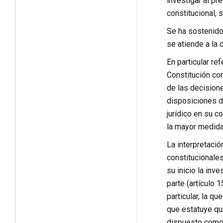
investigar al pr
constitucional, 
Se ha sostenido 
se atiende a la 
En particular re
Constitución com
de las decisione
disposiciones de
jurídico en su c
la mayor medida 
La interpretació
constitucionales
su inicio la inve
parte (artículo 
particular, la qu
que estatuye que
dispuesto como a