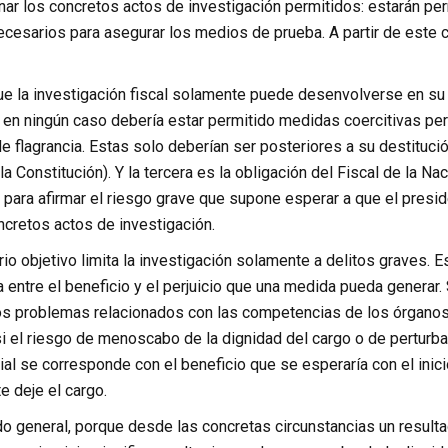
nar los concretos actos de investigación permitidos: estarán p
ecesarios para asegurar los medios de prueba. A partir de este 
e la investigación fiscal solamente puede desenvolverse en su et
en ningún caso debería estar permitido medidas coercitivas per
e flagrancia. Estas solo deberían ser posteriores a su destitució
 la Constitución). Y la tercera es la obligación del Fiscal de la N
o para afirmar el riesgo grave que supone esperar a que el presi
ncretos actos de investigación.
rio objetivo limita la investigación solamente a delitos graves. E
entre el beneficio y el perjuicio que una medida pueda generar. Se
s problemas relacionados con las competencias de los órganos pú
i el riesgo de menoscabo de la dignidad del cargo o de perturbaci
al se corresponde con el beneficio que se esperaría con el inici
e deje el cargo.
general, porque desde las concretas circunstancias un resultado