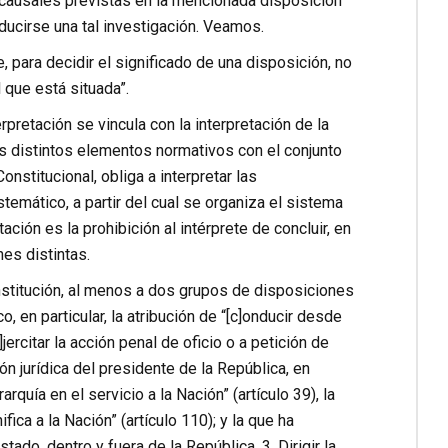
o causales previstas en la mencionada disposición
ducirse una tal investigación. Veamos.
 para decidir el significado de una disposición, no
 que está situada”.
rpretación se vincula con la interpretación de la
os distintos elementos normativos con el conjunto
nstitucional, obliga a interpretar las
emático, a partir del cual se organiza el sistema
ción es la prohibición al intérprete de concluir, en
es distintas.
nstitución, al menos a dos grupos de disposiciones
o, en particular, la atribución de “[c]onducir desde
]jercitar la acción penal de oficio o a petición de
ón jurídica del presidente de la República, en
arquía en el servicio a la Nación” (artículo 39), la
ica a la Nación” (artículo 110); y la que ha
do, dentro y fuera de la República. 3. Dirigir la