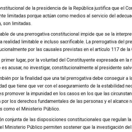
onstitucional de la presidencia de la República justifica que el C
te limitadas porque actúan como medios al servicio del adecuad
, son limitadas.
able de una prerrogativa constitucional impide que se la interpre
 realidad limitable e incluso sacrificable. La prerrogativa del p
cionalmente por las causales previstas en el artículo 117 de la 
n primer lugar, por la voluntad del Constituyente expresada en la
o es acusar, no investigar, constitucionalmente al presidente sal
mbién por la finalidad que una tal prerrogativa debe conseguir a l
idad que tiene que ver con el aseguramiento de la estabilidad nec
s promover la impunidad en los casos en los que las circunstanci
n por los derechos fundamentales de las personas y el alcance 
s como el Ministerio Público.
ón conjunta de las disposiciones constitucionales que regulan la 
 Ministerio Público permiten sostener que la investigación del 