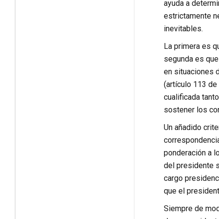
ayuda a determi
estrictamente n
inevitables.
La primera es qu
segunda es que 
en situaciones d
(artículo 113 de
cualificada tant
sostener los co
Un añadido crite
correspondencia 
ponderación a lo
del presidente s
cargo presidenci
que el president
Siempre de modo 