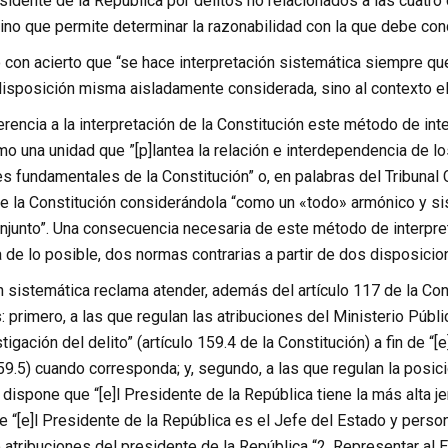
esidente de la República por delitos no relacionados a las cuatr
sino que permite determinar la razonabilidad con la que debe con
con acierto que “se hace interpretación sistemática siempre que,
disposición misma aisladamente considerada, sino al contexto el
ferencia a la interpretación de la Constitución este método de inte
o una unidad que ”[p]lantea la relación e interdependencia de l
s fundamentales de la Constitución” o, en palabras del Tribunal Co
 la Constitución considerándola “como un «todo» armónico y sist
onjunto”. Una consecuencia necesaria de este método de interpreta
de lo posible, dos normas contrarias a partir de dos disposicion
n sistemática reclama atender, además del artículo 117 de la Co
: primero, a las que regulan las atribuciones del Ministerio Públic
stigación del delito” (artículo 159.4 de la Constitución) a fin de “[e
159.5) cuando corresponda; y, segundo, a las que regulan la posici
e dispone que “[e]l Presidente de la República tiene la más alta jer
 “[e]l Presidente de la República es el Jefe del Estado y personif
tribuciones del presidente de la República “2. Representar al Esta