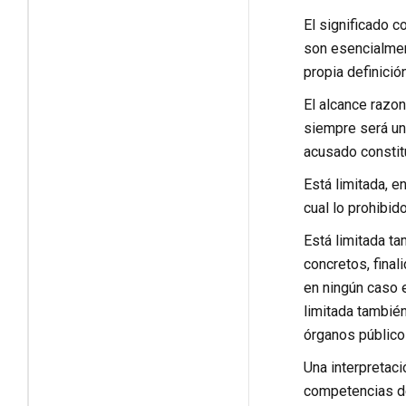
El significado c
son esencialmen
propia definición
El alcance razon
siempre será una
acusado constitu
Está limitada, e
cual lo prohibid
Está limitada ta
concretos, final
en ningún caso e
limitada tambié
órganos público
Una interpretaci
competencias del