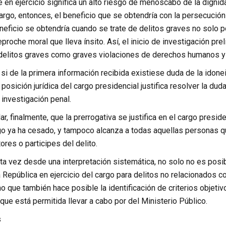
 en ejercicio significa un alto riesgo de menoscabo de la dignida
cargo, entonces, el beneficio que se obtendría con la persecución 
eficio se obtendría cuando se trate de delitos graves no solo po
eproche moral que lleva ínsito. Así, el inicio de investigación pr
a delitos graves como graves violaciones de derechos humanos y 
si de la primera información recibida existiese duda de la idone
 posición jurídica del cargo presidencial justifica resolver la dud
investigación penal.
r, finalmente, que la prerrogativa se justifica en el cargo presi
go ya ha cesado, y tampoco alcanza a todas aquellas personas qu
ores o participes del delito.
 vez desde una interpretación sistemática, no solo no es posibl
 República en ejercicio del cargo para delitos no relacionados co
no que también hace posible la identificación de criterios objeti
 que está permitida llevar a cabo por del Ministerio Público.
s