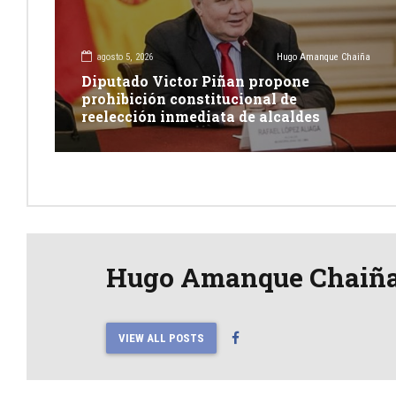
agosto 5, 2026
Hugo Amanque Chaiña
Diputado Victor Piñan propone
prohibición constitucional de
reelección inmediata de alcaldes
Hugo Amanque Chaiñ
VIEW ALL POSTS