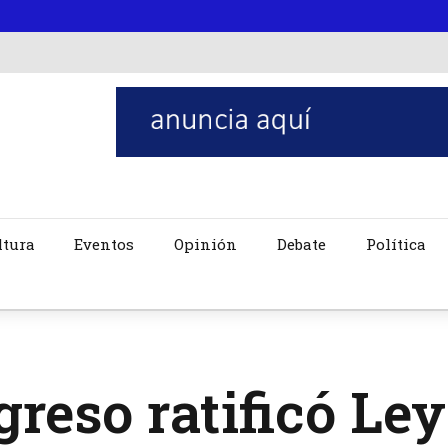
ltura
Eventos
Opinión
Debate
Política
reso ratificó Ley