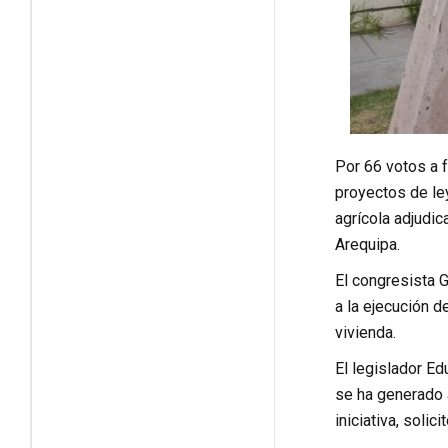
Por 66 votos a f
proyectos de le
agrícola adjudi
Arequipa.
El congresista G
a la ejecución d
vivienda.
El legislador Ed
se ha generado a
iniciativa, solic