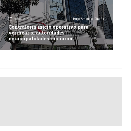
agosto 2, 2026
Hugo Amanque Chaiña
Contraloría inició operativo para
verificar si autoridades
municipalidades iniciaron
descolmatación de quebradas y ríos
ante Fenómeno del Niño