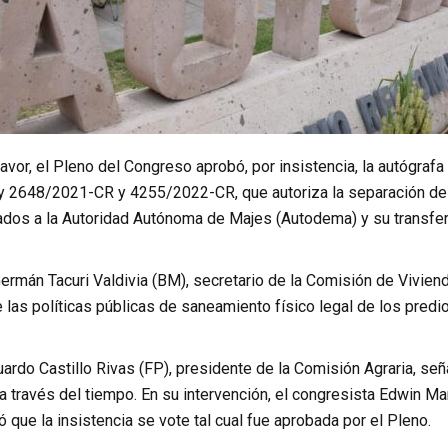
avor, el Pleno del Congreso aprobó, por insistencia, la autógrafa
y 2648/2021-CR y 4255/2022-CR, que autoriza la separación de t
cados a la Autoridad Autónoma de Majes (Autodema) y su transfe
ermán Tacuri Valdivia (BM), secretario de la Comisión de Viviend
e las políticas públicas de saneamiento físico legal de los pred
uardo Castillo Rivas (FP), presidente de la Comisión Agraria, se
 través del tiempo. En su intervención, el congresista Edwin Mar
itó que la insistencia se vote tal cual fue aprobada por el Pleno.