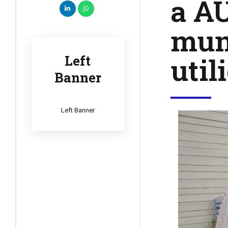
a A
muni
util
Left
Banner
Left Banner