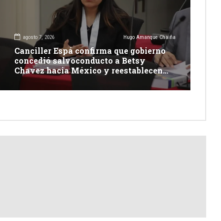
agosto 7, 2026
Hugo Amanque Chaiña
Canciller Espá confirma que gobierno
concedió salvoconducto a Betsy
Chavez hacia México y reestablecen
relaciones con dicho país