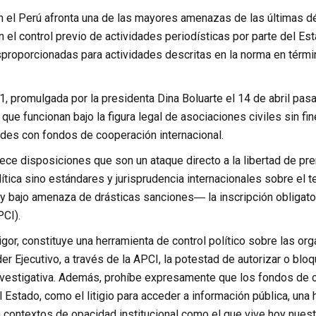
n el Perú afronta una de las mayores amenazas de las últimas dé
el control previo de actividades periodísticas por parte del Est
proporcionadas para actividades descritas en la norma en térm
1, promulgada por la presidenta Dina Boluarte el 14 de abril pa
que funcionan bajo la figura legal de asociaciones civiles sin f
ades con fondos de cooperación internacional.
ece disposiciones que son un ataque directo a la libertad de pr
ítica sino estándares y jurisprudencia internacionales sobre el t
l y bajo amenaza de drásticas sanciones― la inscripción obligat
PCI).
vigor, constituye una herramienta de control político sobre las o
er Ejecutivo, a través de la APCI, la potestad de autorizar o bloq
nvestigativa. Además, prohíbe expresamente que los fondos de co
l Estado, como el litigio para acceder a información pública, un
 contextos de opacidad institucional como el que vive hoy nuest