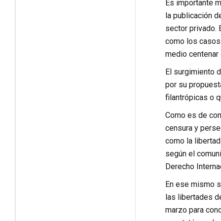
Es importante me
la publicación d
sector privado. 
como los casos 
medio centenar d
El surgimiento 
por su propuest
filantrópicas o 
Como es de cono
censura y persec
como la libertad
según el comuni
Derecho Interna
En ese mismo sen
las libertades 
marzo para cono