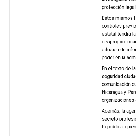
protección legal
Estos mismos fo
controles previo
estatal tendrá l
desproporcionada
difusión de info
poder en la admi
En el texto de l
seguridad ciudad
comunicación qu
Nicaragua y Para
organizaciones d
Además, la agenc
secreto profesio
República, quie