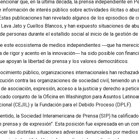
ncionar que, en la última década, la prensa independiente en Pe
e información de interés público sobre actividades ilícitas o ab
Estas publicaciones han revelado algunos de los episodios de co
Lava Jato y Cuellos Blancos, y han expuesto situaciones de ab
e personas durante el estallido social al inicio de la gestión de
de este ecosistema de medios independientes ―que ha merecido
a de rigor y acento en la innovación― ha sido posible con financ
que apoyan la libertad de prensa y los valores democráticos.
cimiento público, organizaciones internacionales han rechazado
ución contra las organizaciones de sociedad civil, teniendo un i
 de asociación, expresión, acceso a la justicia y derecho a petici
cado conjunto de la Oficina en Washington para Asuntos Latinoam
cional (CEJIL) y la Fundación para el Debido Proceso (DPLF).
tido, la Sociedad Interamericana de Prensa (SIP) ha calificado 
de prensa y de expresión”. Esta posición fue expresada en un com
cer las distintas situaciones adversas denunciadas por medios y