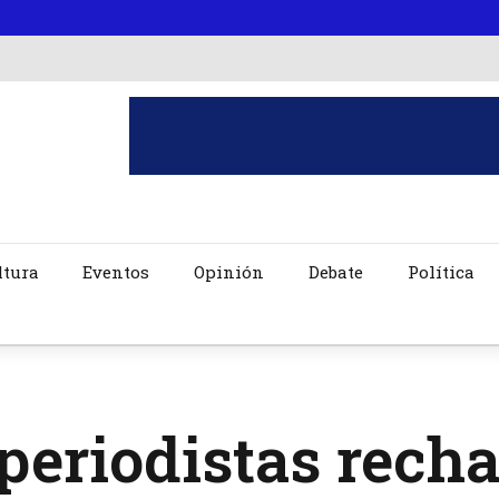
ltura
Eventos
Opinión
Debate
Política
periodistas rech