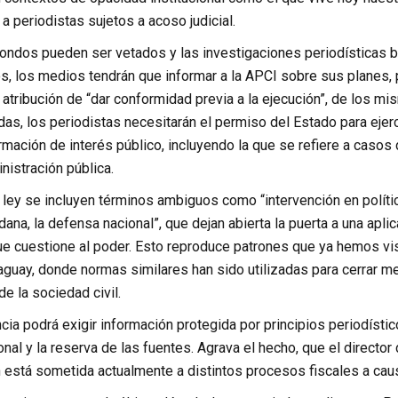
 a periodistas sujetos a acoso judicial.
ndos pueden ser vetados y las investigaciones periodísticas b
s, los medios tendrán que informar a la APCI sobre sus planes, 
a atribución de “dar conformidad previa a la ejecución”, de los 
s, los periodistas necesitarán el permiso del Estado para ejerc
rmación de interés público, incluyendo la que se refiere a casos
nistración pública.
a ley se incluyen términos ambiguos como “intervención en polític
ana, la defensa nacional”, que dejan abierta la puerta a una aplic
e cuestione al poder. Esto reproduce patrones que ya hemos vis
guay, donde normas similares han sido utilizadas para cerrar med
e la sociedad civil.
ia podrá exigir información protegida por principios periodístic
nal y la reserva de las fuentes. Agrava el hecho, que el directo
n está sometida actualmente a distintos procesos fiscales a caus