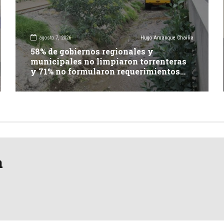
agosto 7, 2026
Hugo Amanque Chaiña
58% de gobiernos regionales y
municipales no limpiaron torrenteras
y 71% no formularon requerimientos
presupuestales afirma informe de
Contraloría
a