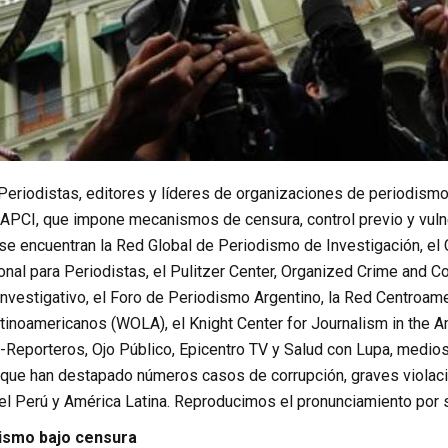
 Periodistas, editores y líderes de organizaciones de periodism
APCI, que impone mecanismos de censura, control previo y vulner
e encuentran la Red Global de Periodismo de Investigación, el C
onal para Periodistas, el Pulitzer Center, Organized Crime and Co
nvestigativo, el Foro de Periodismo Argentino, la Red Centroame
inoamericanos (WOLA), el Knight Center for Journalism in the Am
-Reporteros, Ojo Público, Epicentro TV y Salud con Lupa, medio
que han destapado números casos de corrupción, graves violac
el Perú y América Latina. Reproducimos el pronunciamiento por s
dismo bajo censura