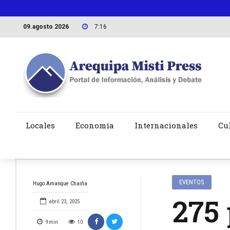
09.agosto 2026
7:16
Locales
Economía
Internacionales
Cu
EVENTOS
Hugo Amanque Chaiña
275 
abril 23, 2025
9
min
10