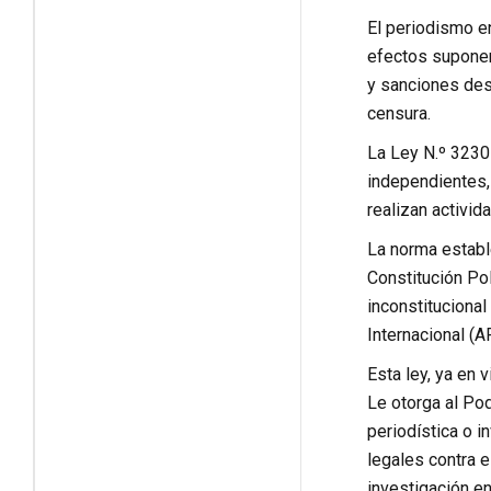
El periodismo e
efectos suponen 
y sanciones des
censura.
La Ley N.º 3230
independientes, 
realizan activid
La norma establ
Constitución Pol
inconstituciona
Internacional (A
Esta ley, ya en 
Le otorga al Pod
periodística o i
legales contra e
investigación en