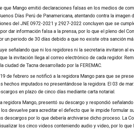
ere que Mango emitió declaraciones falsas en los medios de comun
Buenos Días Perú de Panamericana, atentando contra la imagen d
iones del JNE 0972-2021 y 2927-2022 concluyen que se cumplen
or dar información falsa a la prensa, por lo que el pleno del C
or un periodo de 30 días debido a que no existe otra sanción má
uye señalando que ni los regidores ni la secretaria invitaron al
que la invitación llega al correo electrónico de cada regidor. Re
 la ciudad de Tacna desarrollado por la FEREMAC.
19 de febrero se notificó a la regidora Mango para que se presen
s hechos imputados no presentándose la regidora. El 03 de marzo 
scargos en plazo de cinco días mediante carta notarial.
la regidora Mango, presentó su descargo y respondió señalando
 los devuelve para acreditar el defecto que le impide formular s
sus descargos por lo que debería archivarse dicho proceso. La 
isualizar los cinco videos conteniendo audio y video, por lo que 