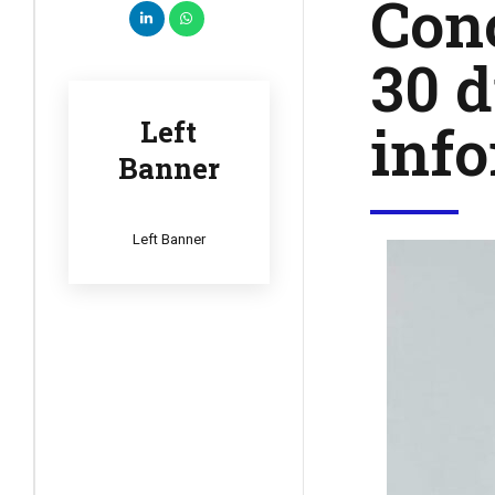
Con
30 d
info
Left
Banner
Left Banner