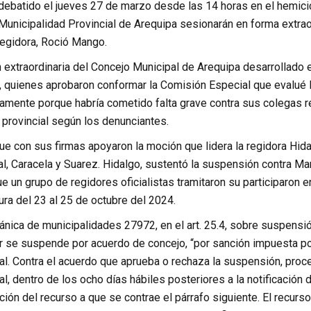
ebatido el jueves 27 de marzo desde las 14 horas en el hemiciclo
Municipalidad Provincial de Arequipa sesionarán en forma extraor
regidora, Roció Mango.
 extraordinaria del Concejo Municipal de Arequipa desarrollado 
, quienes aprobaron conformar la Comisión Especial que evalué l
mente porque habría cometido falta grave contra sus colegas reg
 provincial según los denunciantes.
e con sus firmas apoyaron la moción que lidera la regidora Hidal
l, Caracela y Suarez. Hidalgo, sustentó la suspensión contra Ma
 un grupo de regidores oficialistas tramitaron su participaron 
ura del 23 al 25 de octubre del 2024.
ánica de municipalidades 27972, en el art. 25.4, sobre suspensió
r se suspende por acuerdo de concejo, “por sanción impuesta por
al. Contra el acuerdo que aprueba o rechaza la suspensión, pro
l, dentro de los ocho días hábiles posteriores a la notificación 
ición del recurso a que se contrae el párrafo siguiente. El recurs