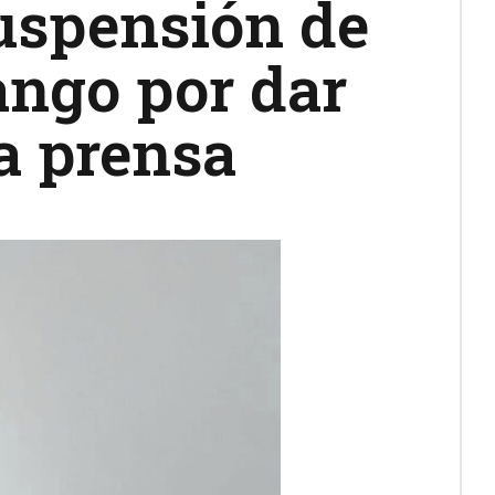
uspensión de
ango por dar
a prensa