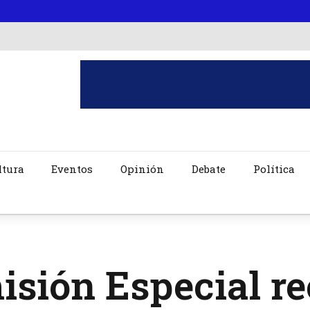
ltura
Eventos
Opinión
Debate
Política
isión Especial r