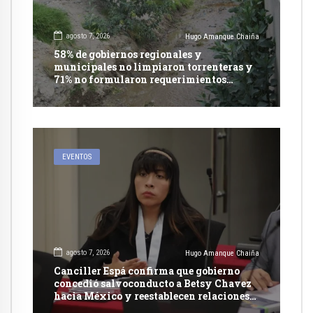
agosto 7, 2026
Hugo Amanque Chaiña
58% de gobiernos regionales y
municipales no limpiaron torrenteras y
71% no formularon requerimientos
presupuestales afirma informe de
Contraloría
EVENTOS
agosto 7, 2026
Hugo Amanque Chaiña
Canciller Espá confirma que gobierno
concedió salvoconducto a Betsy Chavez
hacia México y reestablecen relaciones
con dicho país