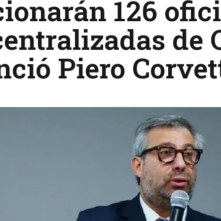
ionarán 126 ofic
centralizadas de
ció Piero Corvet