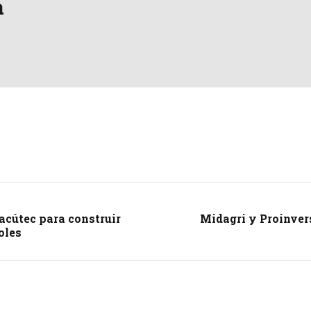
a
acútec para construir
Midagri y Proinver
oles