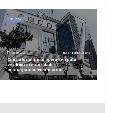
POLÍTICA
agosto 2, 2026
Hugo Amanque Chaiña
Contraloría inició operativo para
verificar si autoridades
municipalidades iniciaron
descolmatación de quebradas y ríos
ante Fenómeno del Niño