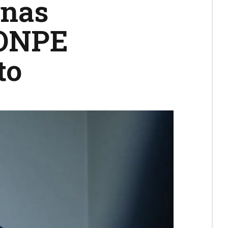
inas
 ONPE
to