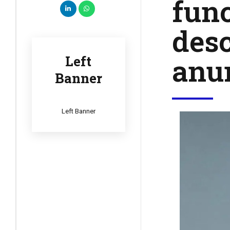
func
des
anun
Left
Banner
Left Banner