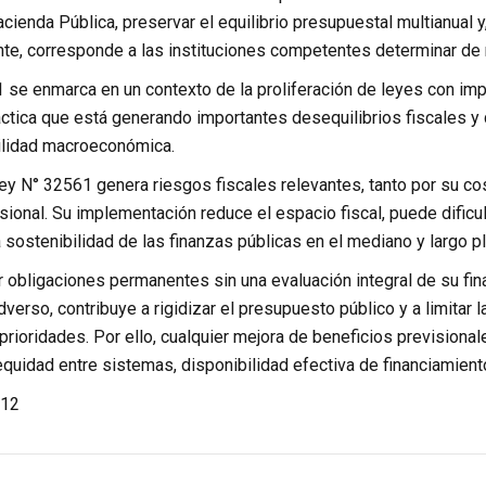
acienda Pública, preservar el equilibrio presupuestal multianual y
nte, corresponde a las instituciones competentes determinar de m
 se enmarca en un contexto de la proliferación de leyes con im
áctica que está generando importantes desequilibrios fiscales y
bilidad macroeconómica.
Ley N° 32561 genera riesgos fiscales relevantes, tanto por su c
sional. Su implementación reduce el espacio fiscal, puede dificul
 sostenibilidad de las finanzas públicas en el mediano y largo p
 obligaciones permanentes sin una evaluación integral de su fin
dverso, contribuye a rigidizar el presupuesto público y a limitar
prioridades. Por ello, cualquier mejora de beneficios previsional
equidad entre sistemas, disponibilidad efectiva de financiamien
12