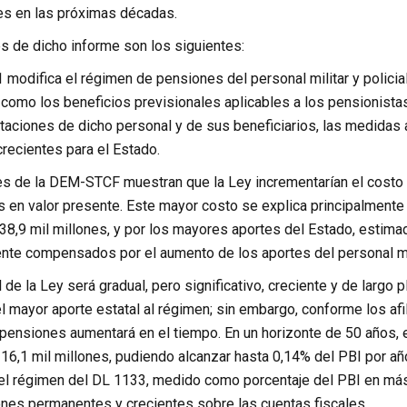
es en las próximas décadas.
s de dicho informe son los siguientes:
modifica el régimen de pensiones del personal militar y policia
 como los beneficios previsionales aplicables a los pensionistas
staciones de dicho personal y de sus beneficiarios, las medidas
recientes para el Estado.
s de la DEM-STCF muestran que la Ley incrementarían el costo 
s en valor presente. Este mayor costo se explica principalmente 
38,9 mil millones, y por los mayores aportes del Estado, estima
nte compensados por el aumento de los aportes del personal milit
l de la Ley será gradual, pero significativo, creciente y de largo 
l mayor aporte estatal al régimen; sin embargo, conforme los afi
pensiones aumentará en el tiempo. En un horizonte de 50 años, el
16,1 mil millones, pudiendo alcanzar hasta 0,14% del PBI por año
del régimen del DL 1133, medido como porcentaje del PBI en más 
ones permanentes y crecientes sobre las cuentas fiscales.