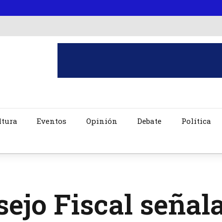
ltura
Eventos
Opinión
Debate
Política
ejo Fiscal señal