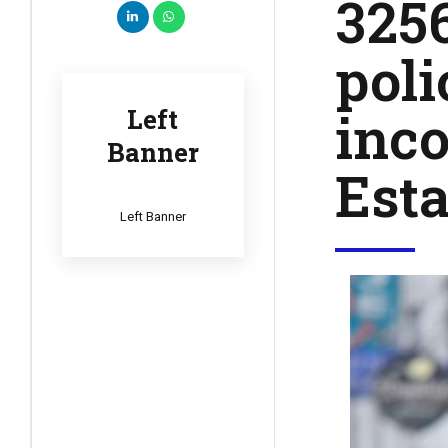
3256
poli
inco
Left
Banner
Esta
Left Banner