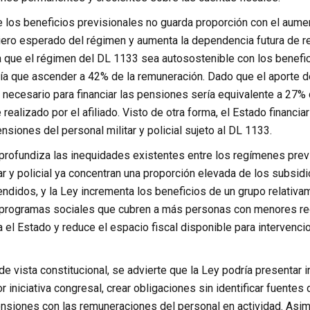
 los beneficios previsionales no guarda proporción con el aument
nciero esperado del régimen y aumenta la dependencia futura de 
a que el régimen del DL 1133 sea autosostenible con los benefic
ía que ascender a 42% de la remuneración. Dado que el aporte de
 necesario para financiar las pensiones sería equivalente a 27%
 realizado por el afiliado. Visto de otra forma, el Estado financ
nsiones del personal militar y policial sujeto al DL 1133.
profundiza las inequidades existentes entre los regímenes previ
r y policial ya concentran una proporción elevada de los subsid
endidos, y la Ley incrementa los beneficios de un grupo relativ
 programas sociales que cubren a más personas con menores recu
 el Estado y reduce el espacio fiscal disponible para intervenc
e vista constitucional, se advierte que la Ley podría presentar i
r iniciativa congresal, crear obligaciones sin identificar fuente
nsiones con las remuneraciones del personal en actividad. Asimi