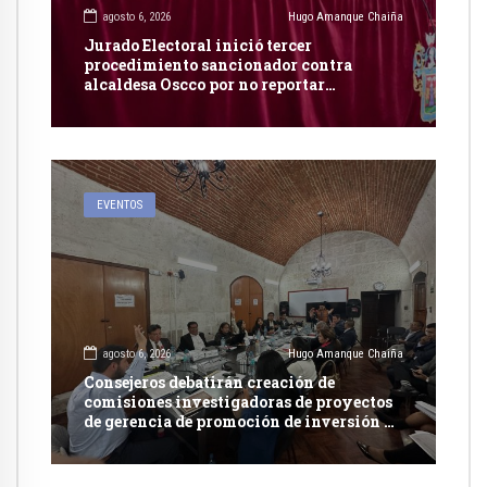
agosto 6, 2026
Hugo Amanque Chaiña
Jurado Electoral inició tercer
procedimiento sancionador contra
alcaldesa Oscco por no reportar
publicidad estatal
EVENTOS
agosto 6, 2026
Hugo Amanque Chaiña
Consejeros debatirán creación de
comisiones investigadoras de proyectos
de gerencia de promoción de inversión y
carretera en Caylloma