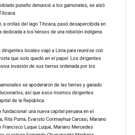
poblado puneño denunció a los gamonales, se alzó
iticaca.
a orillas del lago Titicaca, pasó desapercibida en
ta dedicada a los héroes de una rebelión indígena
dirigentes locales viajó a Lima para reunirse con
nista que solo quedó en el papel. Los dirigentes
siva invasión de sus tierras ordenada por los
 gamonales se apoderaron de las tierras y ganado
olucionarlos, así que esos mismos dirigentes
pital de la República.
 fundacional: una nueva capital peruana en el
ra, Rita Puma, Evaristo Corimayhua Carcasi, Mariano
io Francisco Luque Luque, Mariano Mercedes
dice el colega Fernando Chuquipiunta Machaca,