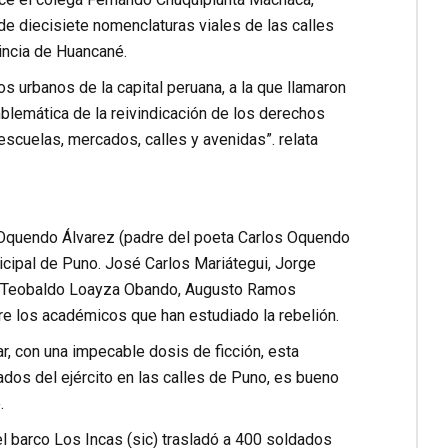
 de diecisiete nomenclaturas viales de las calles
incia de Huancané.
 urbanos de la capital peruana, a la que llamaron
lemática de la reivindicación de los derechos
escuelas, mercados, calles y avenidas”. relata
os Oquendo Álvarez (padre del poeta Carlos Oquendo
icipal de Puno. José Carlos Mariátegui, Jorge
a, Teobaldo Loayza Obando, Augusto Ramos
re los académicos que han estudiado la rebelión.
ar, con una impecable dosis de ficción, esta
ados del ejército en las calles de Puno, es bueno
.
el barco Los Incas (sic) trasladó a 400 soldados