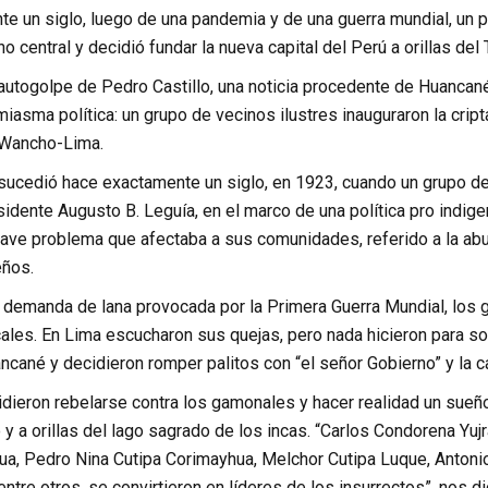
e un siglo, luego de una pandemia y de una guerra mundial, un 
o central y decidió fundar la nueva capital del Perú a orillas del T
utogolpe de Pedro Castillo, una noticia procedente de Huancané, 
iasma política: un grupo de vecinos ilustres inauguraron la crip
Wancho-Lima.
sucedió hace exactamente un siglo, en 1923, cuando un grupo de 
idente Augusto B. Leguía, en el marco de una política pro indige
rave problema que afectaba a sus comunidades, referido a la abu
ños.
an demanda de lana provocada por la Primera Guerra Mundial, los
cales. En Lima escucharon sus quejas, pero nada hicieron para s
ncané y decidieron romper palitos con “el señor Gobierno” y la ca
dieron rebelarse contra los gamonales y hacer realidad un sueño
 y a orillas del lago sagrado de los incas. “Carlos Condorena Yuj
a, Pedro Nina Cutipa Corimayhua, Melchor Cutipa Luque, Anton
tre otros, se convirtieron en líderes de los insurrectos”, nos 