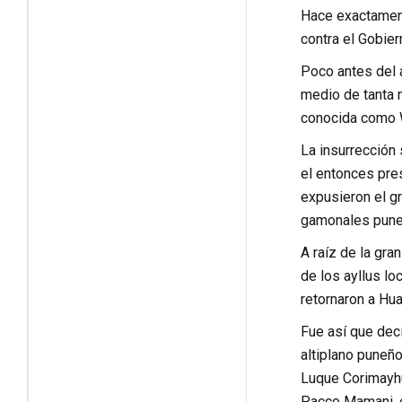
Hace exactament
contra el Gobiern
Poco antes del a
medio de tanta m
conocida como 
La insurrección 
el entonces pres
expusieron el g
gamonales pune
A raíz de la gr
de los ayllus lo
retornaron a Hua
Fue así que deci
altiplano puneño
Luque Corimayhu
Pacco Mamani, en