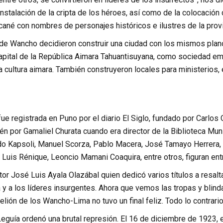
instalación de la cripta de los héroes, así como de la colocación
ané con nombres de personajes históricos e ilustres de la prov
de Wancho decidieron construir una ciudad con los mismos planos
pital de la República Aimara Tahuantisuyana, como sociedad emb
 cultura aimara. También construyeron locales para ministerios, 
fue registrada en Puno por el diario El Siglo, fundado por Carl
n por Gamaliel Churata cuando era director de la Biblioteca Mun
do Kapsoli, Manuel Scorza, Pablo Macera, José Tamayo Herrer
Luis Rénique, Leoncio Mamani Coaquira, entre otros, figuran ent
tor José Luis Ayala Olazábal quien dedicó varios títulos a resalt
 y a los líderes insurgentes. Ahora que vemos las tropas y blind
elión de los Wancho-Lima no tuvo un final feliz. Todo lo contrario
eguía ordenó una brutal represión. El 16 de diciembre de 1923, 