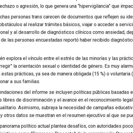
echazo o agresión, lo que genera una “hipervigilancia” que impact
chas personas trans carecen de documentos que reflejen su iden
bstáculos al realizar trámites básicos, viajar o acceder a servic
nal y al desarrollo de diagnósticos clínicos como ansiedad, de
% de las personas encuestadas reportó haber recibido diagnóstic
én explora el vínculo entre el estrés de las minorías y las prác
rregir” la orientación sexual o identidad de género. Es muy alar
estas prácticas, ya sea de manera obligada (15 %) o voluntaria (
nar a sus familias.
endaciones del informe se incluyen políticas públicas basadas en
s libres de discriminación y el avance en el reconocimiento lega
gualitario. Asimismo, subraya la necesidad de campañas educativ
s y otros datos se muestran en el resumen ejecutivo al que se 
 panorama político actual plantea desafíos, con autoridades p