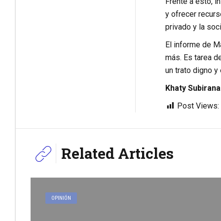
Frente a esto, i
y ofrecer recur
privado y la soc
El informe de M
más. Es tarea d
un trato digno y
Khaty Subirana
Post Views:
Related Articles
OPINIÓN