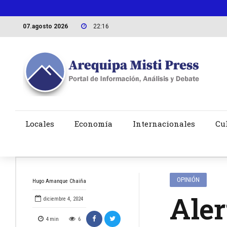
07.agosto 2026
22:16
Locales
Economía
Internacionales
Cu
OPINIÓN
Hugo Amanque Chaiña
Aler
diciembre 4, 2024
4
min
6