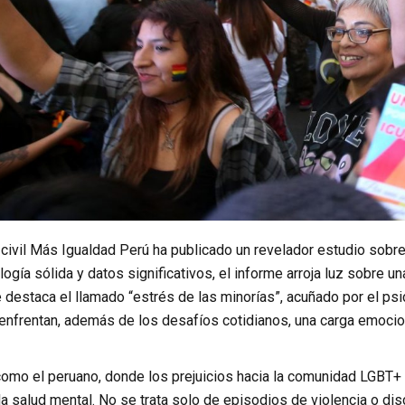
civil Más Igualdad Perú ha publicado un revelador estudio sobre
gía sólida y datos significativos, el informe arroja luz sobre u
 destaca el llamado “estrés de las minorías”, acuñado por el ps
nfrentan, además de los desafíos cotidianos, una carga emociona
como el peruano, donde los prejuicios hacia la comunidad LGBT+ 
 salud mental. No se trata solo de episodios de violencia o dis