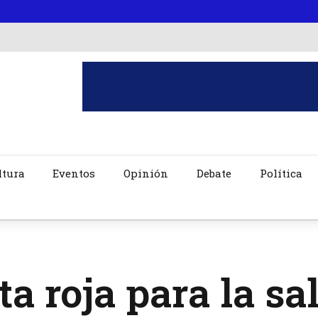
ltura
Eventos
Opinión
Debate
Política
ta roja para la s