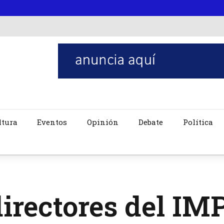
ltura
Eventos
Opinión
Debate
Política
irectores del IM