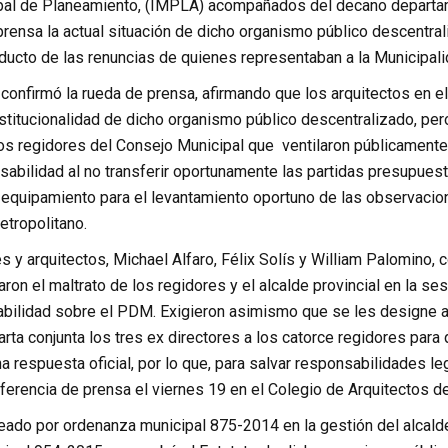
ipal de Planeamiento, (IMPLA) acompañados del decano departam
prensa la actual situación de dicho organismo público descentra
oducto de las renuncias de quienes representaban a la Municipali
confirmó la rueda de prensa, afirmando que los arquitectos en e
nstitucionalidad de dicho organismo público descentralizado, pero 
 los regidores del Consejo Municipal que ventilaron públicamen
abilidad al no transferir oportunamente las partidas presupuest
 equipamiento para el levantamiento oportuno de las observacion
etropolitano.
s y arquitectos, Michael Alfaro, Félix Solís y William Palomino, 
ron el maltrato de los regidores y el alcalde provincial en la 
abilidad sobre el PDM. Exigieron asimismo que se les designe a
arta conjunta los tres ex directores a los catorce regidores pa
 respuesta oficial, por lo que, para salvar responsabilidades le
ferencia de prensa el viernes 19 en el Colegio de Arquitectos d
eado por ordenanza municipal 875-2014 en la gestión del alcalde