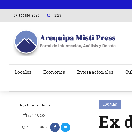
07.agosto 2026
2:28
Locales
Economía
Internacionales
Cu
LOCALES
Hugo Amanque Chaiña
Ex d
abril 17, 2024
4
min
5