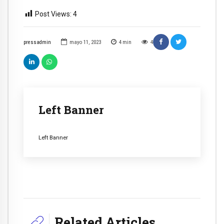
Post Views:
4
pressadmin
mayo 11, 2023
4
min
4
Left Banner
Left Banner
Related Articles