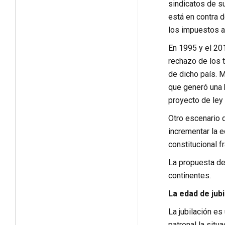
sindicatos de su
está en contra d
los impuestos a 
En 1995 y el 201
rechazo de los 
de dicho país. M
que generó una 
proyecto de ley
Otro escenario q
incrementar la e
constitucional f
La propuesta del
continentes.
La edad de jub
La jubilación es
patronal la situ