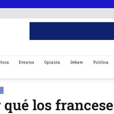
ltura
Eventos
Opinión
Debate
Política
 qué los francese