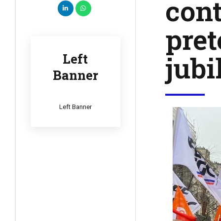
cont
pret
jubi
Left
Banner
Left Banner