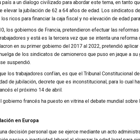
 país a un dialogo civilizado para abordar este tema, en tanto q
e elevar la jubilación de 62 a 64 años de edad. Los sindicatos 
los ricos para financiar la caja fiscal y no elevación de edad para 
0, los gobiernos de Francia, pretendieron efectuar las reformas d
trabajadores y está es la tercera vez que se intenta una reform
acron en su primer gobierno del 2017 al 2022, pretendió aplicar
huelga de los sindicatos de camioneros que puso en jaque a su g
 se suspendió.
ue los trabajadores confían, es que el Tribunal Constitucional de
dad de jubilación, decrete que es inconstitucional, para lo cual 
rancés el próximo 14 de abril.
 gobierno francés ha puesto en vitrina el debate mundial sobre l
ilación en Europa
 una decisión personal que se ejerce mediante un acto administrativ
ación pasiva o inactividad laboral al alcanzar la edad legal para ej