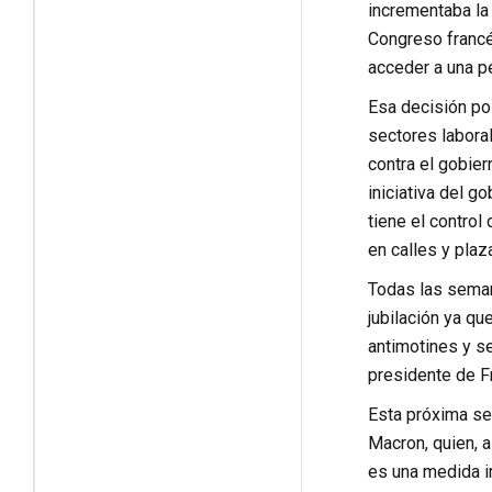
incrementaba la 
Congreso francés
acceder a una p
Esa decisión po
sectores labora
contra el gobier
iniciativa del g
tiene el control
en calles y plaz
Todas las seman
jubilación ya qu
antimotines y s
presidente de Fr
Esta próxima se
Macron, quien, a
es una medida ir