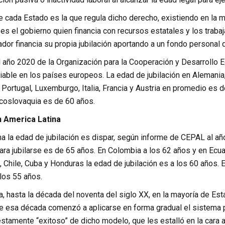
de cada Estado es la que regula dicho derecho, existiendo en la
es el gobierno quien financia con recursos estatales y los traba
ador financia su propia jubilación aportando a un fondo personal
 año 2020 de la Organización para la Cooperación y Desarrollo E
iable en los países europeos. La edad de jubilación en Alemania
 Portugal, Luxemburgo, Italia, Francia y Austria en promedio es de
coslovaquia es de 60 años.
n America Latina
a la edad de jubilación es dispar, según informe de CEPAL al añ
ra jubilarse es de 65 años. En Colombia a los 62 años y en Ecua
l, Chile, Cuba y Honduras la edad de jubilación es a los 60 años.
los 55 años.
a, hasta la década del noventa del siglo XX, en la mayoría de E
 esa década comenzó a aplicarse en forma gradual el sistema p
stamente “exitoso” de dicho modelo, que les estalló en la cara a