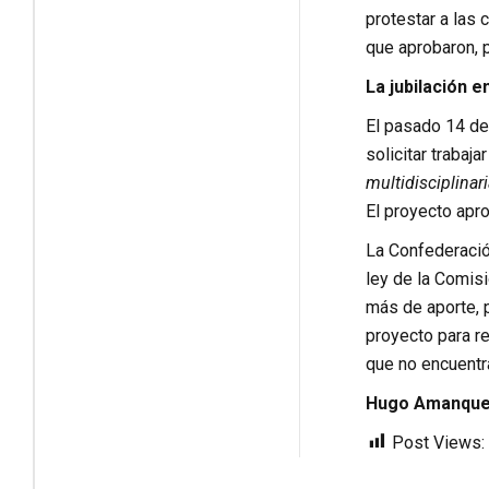
protestar a las
que aprobaron, p
La jubilación e
El pasado 14 de 
solicitar trabaja
multidisciplinar
El proyecto apr
La Confederació
ley de la Comis
más de aporte, p
proyecto para r
que no encuentr
Hugo Amanque 
Post Views: