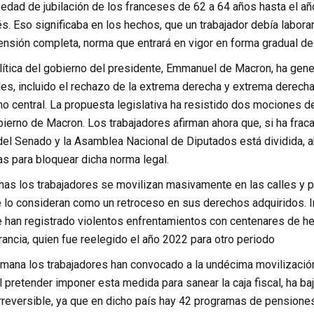
edad de jubilación de los franceses de 62 a 64 años hasta el añ
. Eso significaba en los hechos, que un trabajador debía labora
ensión completa, norma que entrará en vigor en forma gradual de
lítica del gobierno del presidente, Emmanuel de Macron, ha gene
les, incluido el rechazo de la extrema derecha y extrema derech
no central. La propuesta legislativa ha resistido dos mociones d
obierno de Macron. Los trabajadores afirman ahora que, si ha fra
 del Senado y la Asamblea Nacional de Diputados está dividida, a
as para bloquear dicha norma legal.
as los trabajadores se movilizan masivamente en las calles y
e lo consideran como un retroceso en sus derechos adquiridos. In
e han registrado violentos enfrentamientos con centenares de he
ancia, quien fue reelegido el año 2022 para otro periodo
mana los trabajadores han convocado a la undécima movilización
l pretender imponer esta medida para sanear la caja fiscal, ha b
reversible, ya que en dicho país hay 42 programas de pensiones. 