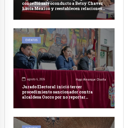
concedió salvoconducto a Betsy Chavez
hacia México y reestablecen relaciones
con dicho país
EVENTOS
agosto 6, 2026
Hugo Amanque Chaiña
Jurado Electoral inició tercer
procedimiento sancionador contra
alcaldesa Oscco por no reportar
publicidad estatal