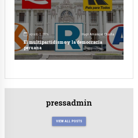
agosto 2, 2026
Hugo Amanque Chaiña
El multipartidismo y la democracia
peruana
pressadmin
VIEW ALL POSTS