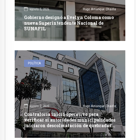
agosto 5, 2026
Hugo Amanque Chaiña
Gobierno designó a Evelyn Coloma como
nueva Superintendente Nacional de
SUNAFIL
POLÍTICA
agosto 2, 2026
Hugo Amanque Chaiña
Contraloría inició operativo para
verificar si autoridades municipalidades
iniciaron descolmatación de quebradas y
ríos ante Fenómeno del Niño