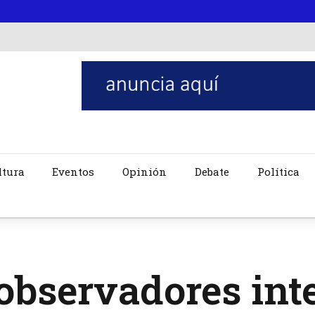
ltura
Eventos
Opinión
Debate
Política
observadores int