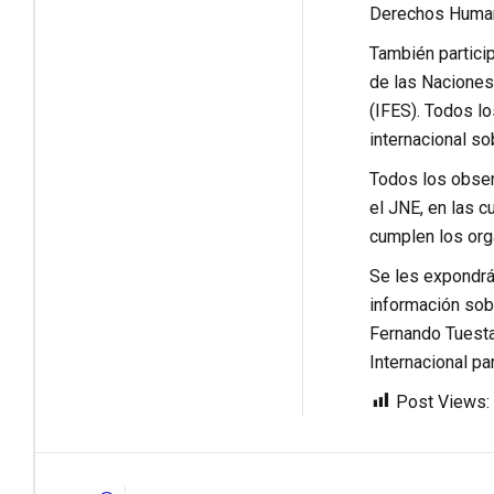
Derechos Humano
También partici
de las Naciones
(IFES). Todos lo
internacional so
Todos los observ
el JNE, en las 
cumplen los org
Se les expondrá 
información sobr
Fernando Tuesta 
Internacional pa
Post Views: