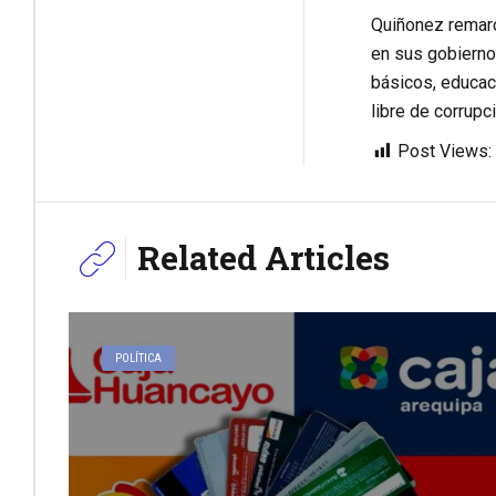
Quiñonez remarcó
en sus gobiernos
básicos, educaci
libre de corrupc
Post Views:
Related Articles
POLÍTICA