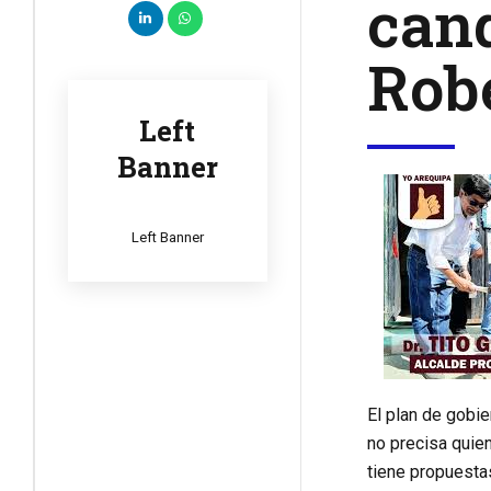
cand
Rob
Left
Banner
Left Banner
El plan de gobie
no precisa quien
tiene propuestas