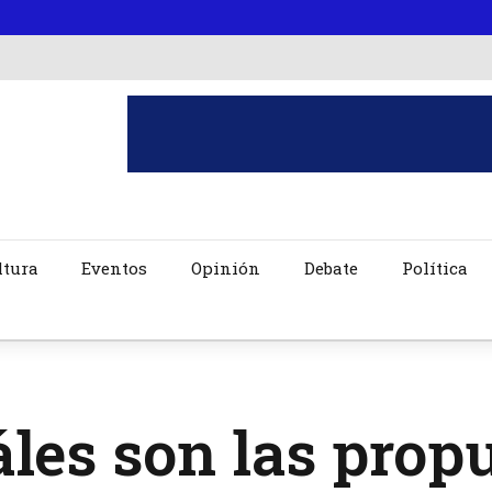
ltura
Eventos
Opinión
Debate
Política
les son las propu