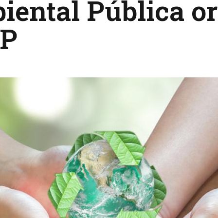
ental Pública or
P