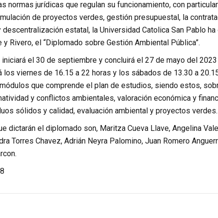
as normas jurídicas que regulan su funcionamiento, con particular
mulación de proyectos verdes, gestión presupuestal, la contrataci
 descentralización estatal, la Universidad Catolica San Pablo h
 y Rivero, el “Diplomado sobre Gestión Ambiental Pública”.
iniciará el 30 de septiembre y concluirá el 27 de mayo del 2023
á los viernes de 16.15 a 22 horas y los sábados de 13.30 a 20.15
 módulos que comprende el plan de estudios, siendo estos, sobre
atividad y conflictos ambientales, valoración económica y financ
uos sólidos y calidad, evaluación ambiental y proyectos verdes.
e dictarán el diplomado son, Maritza Cueva Llave, Angelina Va
ndra Torres Chavez, Adrián Neyra Palomino, Juan Romero Anguer
rcon.
8