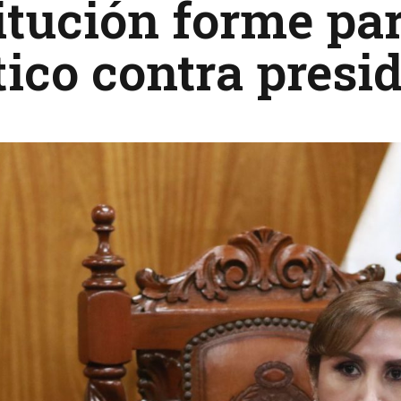
itución forme par
tico contra presid