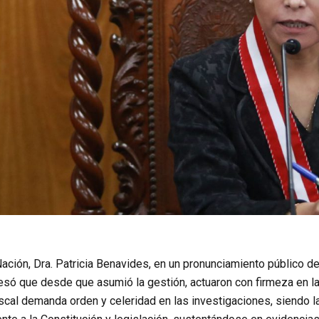
Nación, Dra. Patricia Benavides, en un pronunciamiento público 
só que desde que asumió la gestión, actuaron con firmeza en la 
iscal demanda orden y celeridad en las investigaciones, siendo 