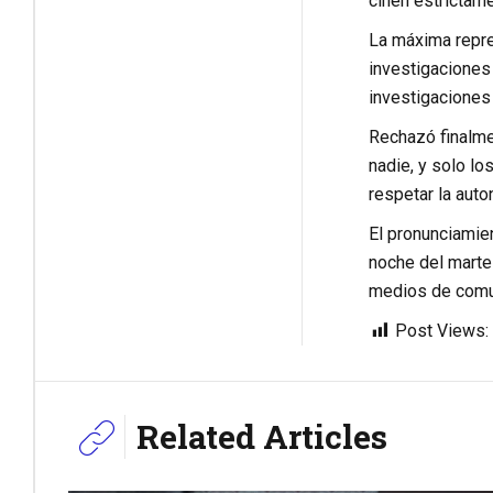
ciñen estrictame
La máxima repres
investigaciones 
investigaciones 
Rechazó finalmen
nadie, y solo lo
respetar la auto
El pronunciamien
noche del marte
medios de comun
Post Views:
Related Articles