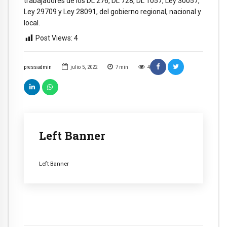
trabajadores de los DL 276, DL 728, DL 1057, Ley 30057,
Ley 29709 y Ley 28091, del gobierno regional, nacional y
local.
Post Views:
4
pressadmin
julio 5, 2022
7
min
4
Left Banner
Left Banner