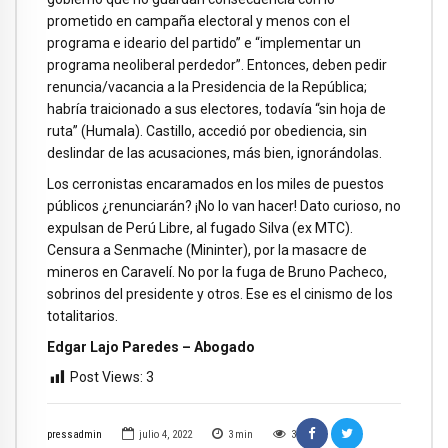
prometido en campaña electoral y menos con el
programa e ideario del partido” e “implementar un
programa neoliberal perdedor”. Entonces, deben pedir
renuncia/vacancia a la Presidencia de la República;
habría traicionado a sus electores, todavía “sin hoja de
ruta” (Humala). Castillo, accedió por obediencia, sin
deslindar de las acusaciones, más bien, ignorándolas.
Los cerronistas encaramados en los miles de puestos
públicos ¿renunciarán? ¡No lo van hacer! Dato curioso, no
expulsan de Perú Libre, al fugado Silva (ex MTC).
Censura a Senmache (Mininter), por la masacre de
mineros en Caravelí. No por la fuga de Bruno Pacheco,
sobrinos del presidente y otros. Ese es el cinismo de los
totalitarios.
Edgar Lajo Paredes – Abogado
Post Views:
3
pressadmin
julio 4, 2022
3
min
3