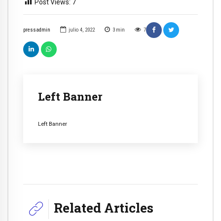
Post Views:
7
pressadmin
julio 4, 2022
3
min
7
Left Banner
Left Banner
Related Articles