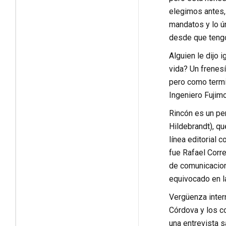
elegimos antes,
mandatos y lo ún
desde que tengo
Alguien le dijo 
vida? Un frenesí
pero como termi
Ingeniero Fujimo
Rincón es un pe
Hildebrandt), qu
línea editorial 
fue Rafael Corre
de comunicacione
equivocado en la
Vergüenza intern
Córdova y los co
una entrevista s