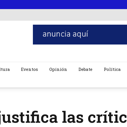
ltura
Eventos
Opinión
Debate
Política
justifica las críti