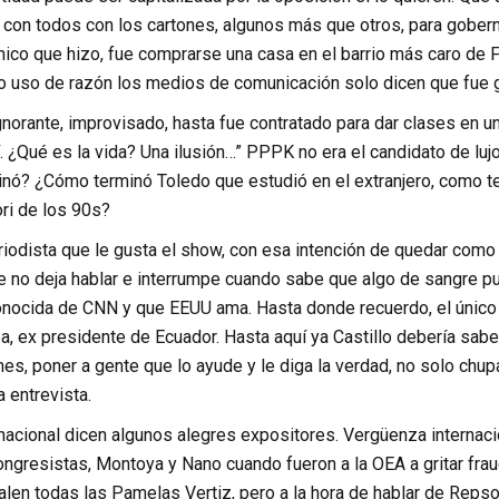
 con todos con los cartones, algunos más que otros, para gobern
ico que hizo, fue comprarse una casa en el barrio más caro de F
 uso de razón los medios de comunicación solo dicen que fue gr
ignorante, improvisado, hasta fue contratado para dar clases en u
. ¿Qué es la vida? Una ilusión…” PPPK no era el candidato de luj
nó? ¿Cómo terminó Toledo que estudió en el extranjero, como te
ri de los 90s?
riodista que le gusta el show, con esa intención de quedar como
e no deja hablar e interrumpe cuando sabe que algo de sangre pue
conocida de CNN y que EEUU ama. Hasta donde recuerdo, el único q
a, ex presidente de Ecuador. Hasta aquí ya Castillo debería sabe
s, poner a gente que lo ayude y le diga la verdad, no solo chup
 entrevista.
acional dicen algunos alegres expositores. Vergüenza internacio
ngresistas, Montoya y Nano cuando fueron a la OEA a gritar frau
alen todas las Pamelas Vertiz, pero a la hora de hablar de Repsol