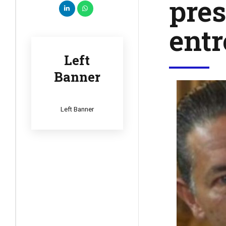
pres
entr
Left
Banner
Left Banner