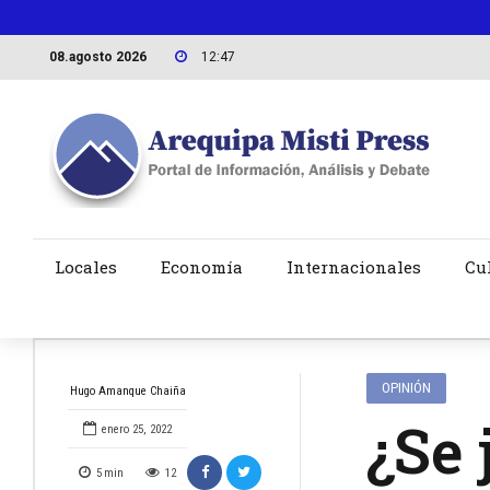
08.agosto 2026
12:47
Locales
Economía
Internacionales
Cu
OPINIÓN
Hugo Amanque Chaiña
¿Se 
enero 25, 2022
5
min
12