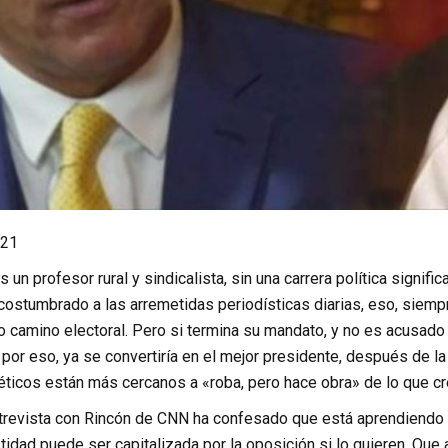
 21
 un profesor rural y sindicalista, sin una carrera política significa
stumbrado a las arremetidas periodísticas diarias, eso, siem
o camino electoral. Pero si termina su mandato, y no es acusado 
 por eso, ya se convertiría en el mejor presidente, después de l
éticos están más cercanos a «roba, pero hace obra» de lo que c
entrevista con Rincón de CNN ha confesado que está aprendiendo 
idad puede ser capitalizada por la oposición si lo quieren. Que