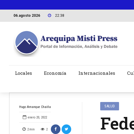
06.agosto 2026
22:38
Locales
Economía
Internacionales
Cu
SALUD
Hugo Amanque Chaiña
Fed
enero 20, 2022
2
min
2