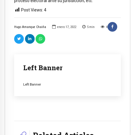
proceso electoral ante su jurisdicción; etc.
Post Views:
4
Hugo Amanque Chaiña
enero 17, 2022
5
min
4
Left Banner
Left Banner