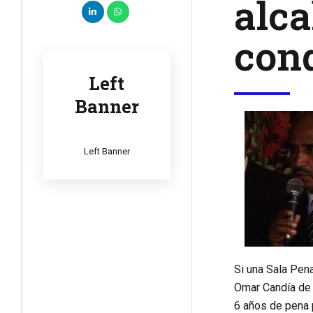
alca
con
Left
Banner
Left Banner
Si una Sala Pena
Omar Candía de s
6 años de pena p