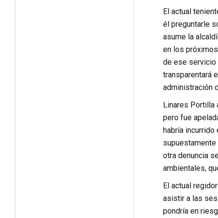
El actual tenien
él preguntarle s
asume la alcaldí
en los próximos 
de ese servicio 
transparentará e
administración d
Linares Portilla
pero fue apelada
habría incurrido
supuestamente me
otra denuncia s
ambientales, qu
El actual regido
asistir a las se
pondría en riesg