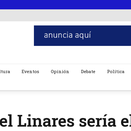
ltura
Eventos
Opinión
Debate
Política
l Linares sería 