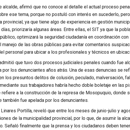
te alcalde, afirmó que no conoce al detalle el actual proceso pen
obre ese tema, porque no postuló con interés en sucederlo, pero 
a provincial, ya que tiene algo de experiencia en gestión municip
días, priorizaría algunas áreas. Entre ellas, el SIT ya que la pob
público, optimizará la seguridad ciudadanía en coordinación con l
l manejo de las obras públicas para evitar comentarios suspicac
el personal para ubicar a los profesionales y técnicos en ubica
 admitió que tuvo dos procesos judiciales penales cuando fue al
 por los denunciantes años atrás. Una de esas denuncias se refi
 en los presuntos delitos de colusión, peculado, malversación, f
diante sus trabajadores habría hecho doble boletaje en las pisci
e refiere a la construcción de la represa de Mosopuquio, donde
e también fue apelada por los denunciantes.
r Linares Portilla, reveló que entre los meses de junio-julio y 
siones de la municipalidad provincial, por lo que, de asumir la alc
o. Señaló finalmente que la prensa y los ciudadanos deben tener