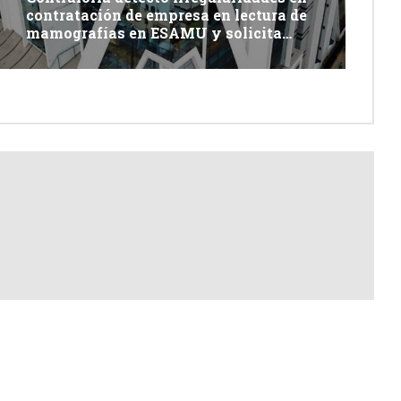
contratación de empresa en lectura de
mamografías en ESAMU y solicita
acciones penales contra funcionarios