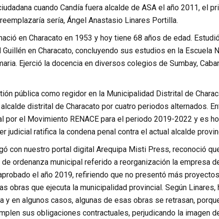
iudadana cuando Candía fuera alcalde de ASA el año 2011, el pri
reemplazaría sería, Ángel Anastasio Linares Portilla.
 nació en Characato en 1953 y hoy tiene 68 años de edad. Estudió
l Guillén en Characato, concluyendo sus estudios en la Escuel
maria. Ejerció la docencia en diversos colegios de Sumbay, Cab
tión pública como regidor en la Municipalidad Distrital de Char
lcalde distrital de Characato por cuatro periodos alternados. En
ial por el Movimiento RENACE para el periodo 2019-2022 y es hoy
r judicial ratifica la condena penal contra el actual alcalde provi
gó con nuestro portal digital Arequipa Misti Press, reconoció que
 de ordenanza municipal referido a reorganización la empresa de
probado el año 2019, refiriendo que no presentó más proyectos d
as obras que ejecuta la municipalidad provincial. Según Linares,
ta y en algunos casos, algunas de esas obras se retrasan, porqu
plen sus obligaciones contractuales, perjudicando la imagen de 