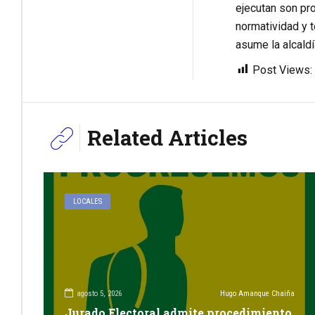
ejecutan son pr
normatividad y t
asume la alcaldí
Post Views:
Related Articles
LOCALES
agosto 5, 2026
Hugo Amanque Chaiña
Jurado Electoral admite procedimiento