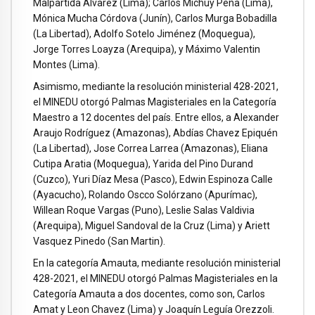
Malpartida Alvarez (Lima); Carlos Michuy Peña (Lima),
Mónica Mucha Córdova (Junín), Carlos Murga Bobadilla
(La Libertad), Adolfo Sotelo Jiménez (Moquegua),
Jorge Torres Loayza (Arequipa), y Máximo Valentin
Montes (Lima).
Asimismo, mediante la resolución ministerial 428-2021,
el MINEDU otorgó Palmas Magisteriales en la Categoría
Maestro a 12 docentes del país. Entre ellos, a Alexander
Araujo Rodríguez (Amazonas), Abdías Chavez Epiquén
(La Libertad), Jose Correa Larrea (Amazonas), Eliana
Cutipa Aratia (Moquegua), Yarida del Pino Durand
(Cuzco), Yuri Díaz Mesa (Pasco), Edwin Espinoza Calle
(Ayacucho), Rolando Oscco Solórzano (Apurímac),
Willean Roque Vargas (Puno), Leslie Salas Valdivia
(Arequipa), Miguel Sandoval de la Cruz (Lima) y Ariett
Vasquez Pinedo (San Martin).
En la categoría Amauta, mediante resolución ministerial
428-2021, el MINEDU otorgó Palmas Magisteriales en la
Categoría Amauta a dos docentes, como son, Carlos
Amat y Leon Chavez (Lima) y Joaquín Leguía Orezzoli.