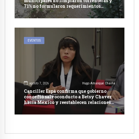
municipales no limpiaron torrenteras y
71% no formularon requerimientos
presupuestales afirma informe de
Contraloría
EVENTOS
agosto 7, 2026
Hugo Amanque Chaiña
Canciller Espá confirma que gobierno
concedió salvoconducto a Betsy Chavez
hacia México y reestablecen relaciones
con dicho país