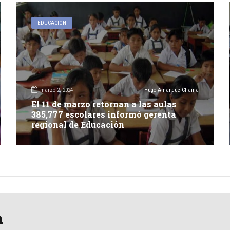
EDUCACIÓN
marzo 2, 2024
Hugo Amanque Chaiña
El 11 de marzo retornan a las aulas
385,777 escolares informó gerenta
regional de Educación
a