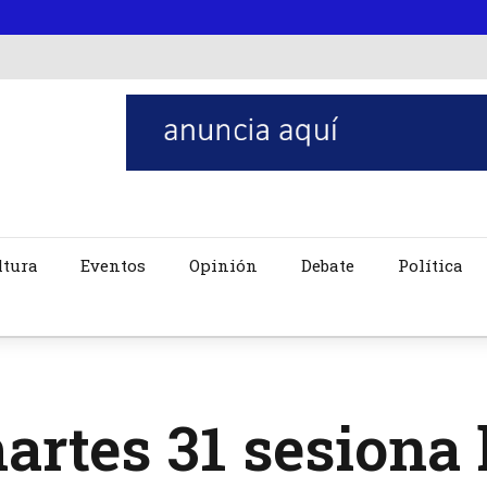
ltura
Eventos
Opinión
Debate
Política
artes 31 sesiona