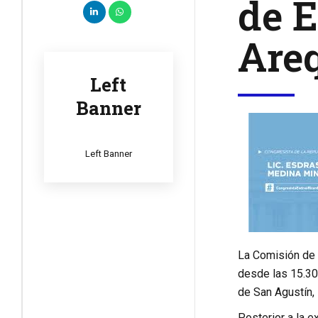
de E
Are
Left
Banner
Left Banner
La Comisión de 
desde las 15.30 
de San Agustín, 
Posterior a la e