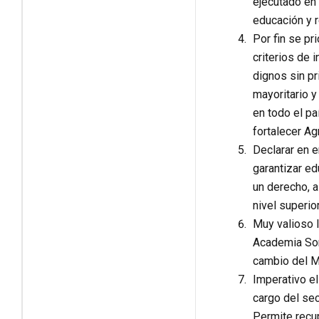
ejecutado en 
educación y r
Por fin se pr
criterios de 
dignos sin pr
mayoritario y
en todo el pa
fortalecer Ag
Declarar en e
garantizar ed
un derecho, a
nivel superior
Muy valioso l
Academia Somo
cambio del Mi
Imperativo el
cargo del sec
Permite recup