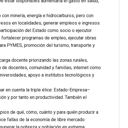
e estar disponibles aumentaría el gasto en salud,
to con minería, energía e hidrocarburos, pero con
ngresos en localidades; generar empleos e ingresos
participación del Estado como socio o ejecutor
a, fortalecer programas de empleo, ejecutar obras
 para PYMES, promoción del turismo, transporte y
carga docente priorizando las zonas rurales,
n de docentes, comunidad y familias, internet como
 universidades, apoyo a institutos tecnológicos y
ar en cuenta la triple élice: Estado-Empresa–
ón y por tanto en productividad. También el
pios de qué, cómo, cuánto y para quién producir a
oce fallas de la economía de libre mercado.
 superar la pobreza y población en extrema