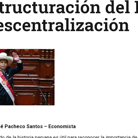
tructuración del 
escentralización
abé Pacheco Santos – Economista
ido de la historia peruana es útil para reconocer la importancia d