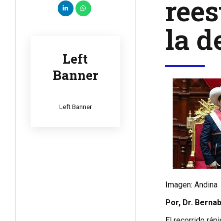
rees
la d
Left
Banner
Left Banner
Imagen: Andina
Por, Dr. Bern
El recorrido ráp