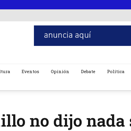
ltura
Eventos
Opinión
Debate
Política
illo no dijo nada 