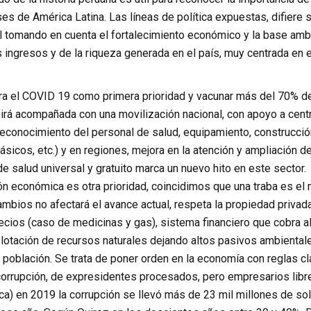
es de América Latina. Las líneas de política expuestas, difiere
al tomando en cuenta el fortalecimiento económico y la base amb
s ingresos y de la riqueza generada en el país, muy centrada en
ra el COVID 19 como primera prioridad y vacunar más del 70% de
 irá acompañada con una movilización nacional, con apoyo a cent
 reconocimiento del personal de salud, equipamiento, construcc
plásicos, etc.) y en regiones, mejora en la atención y ampliación 
e salud universal y gratuito marca un nuevo hito en este sector.
ón económica es otra prioridad, coincidimos que una traba es el 
mbios no afectará el avance actual, respeta la propiedad priva
ecios (caso de medicinas y gas), sistema financiero que cobra al
xplotación de recursos naturales dejando altos pasivos ambienta
 población. Se trata de poner orden en la economía con reglas cl
corrupción, de expresidentes procesados, pero empresarios libr
ca) en 2019 la corrupción se llevó más de 23 mil millones de so