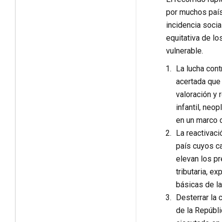
por muchos país
incidencia soci
equitativa de lo
vulnerable.
La lucha cont
acertada que
valoración y
infantil, neo
en un marco d
La reactivaci
país cuyos ca
elevan los pr
tributaria, e
básicas de la
Desterrar la 
de la Repúbli