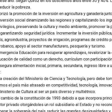
ese año. Según Quiroz en los doscientos años entre 30 y 40%. D
educir la pobreza.
iorizó la promoción de la inversión en agricultura y ganadería jun
inversión social dinamizando las regiones y capitalizando los i
ivilegios, preservando la cultura y medio ambiente, promover la 
 garantizando seguridad jurídica. Incrementar la inversión públic
ís, agroindustria, proyectos de irrigación, programas de crédito
robanco, apoyo al sector manufacturero, pesquería y turismo.
mergencia Educación para recuperar aprendizajes, revalorizar la 
ucación de calidad como un derecho, currículum con participació
segura alimentación inicial, primaria, secundaria, ingreso libre a
.
a creación del Ministerio de Ciencia y Tecnología, pero debe tom
s el país más atrasado en competitividad, tecnología, innovaci
nisterio de Cultura al ser un país diverso y multiétnico.
 cambio de la constitución de 1993 debido a que incorpora princi
tor privado otorgándoles un rol subsidiario al Estado y no recon
erar la soberanía del país, reducir las grandes desigualdades y