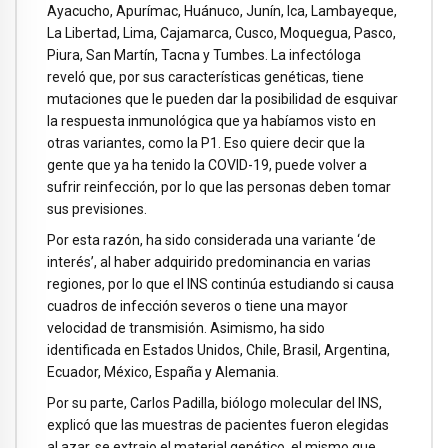
Ayacucho, Apurímac, Huánuco, Junín, Ica, Lambayeque,
La Libertad, Lima, Cajamarca, Cusco, Moquegua, Pasco,
Piura, San Martín, Tacna y Tumbes. La infectóloga
reveló que, por sus características genéticas, tiene
mutaciones que le pueden dar la posibilidad de esquivar
la respuesta inmunológica que ya habíamos visto en
otras variantes, como la P1. Eso quiere decir que la
gente que ya ha tenido la COVID-19, puede volver a
sufrir reinfección, por lo que las personas deben tomar
sus previsiones.
Por esta razón, ha sido considerada una variante ‘de
interés’, al haber adquirido predominancia en varias
regiones, por lo que el INS continúa estudiando si causa
cuadros de infección severos o tiene una mayor
velocidad de transmisión. Asimismo, ha sido
identificada en Estados Unidos, Chile, Brasil, Argentina,
Ecuador, México, España y Alemania.
Por su parte, Carlos Padilla, biólogo molecular del INS,
explicó que las muestras de pacientes fueron elegidas
al azar, se extrajo el material genético, el mismo que